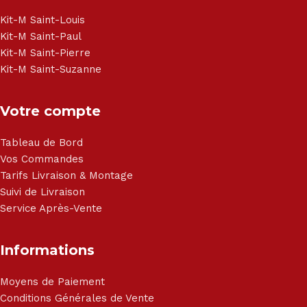
Brandt, TCL, Panasonic, Samsung, Toshiba, Hisense, Grundig,
Haier, Sony, Cecotec, Westpoint, Dyson.
Kit-M Saint-Louis
Kit-M Saint-Paul
Kit-M Saint-Pierre
Kit-M Saint-Suzanne
Votre compte
Tableau de Bord
Vos Commandes
Tarifs Livraison & Montage
Suivi de Livraison
Service Après-Vente
Informations
Moyens de Paiement
Conditions Générales de Vente