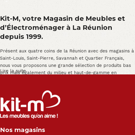
Kit-M, votre Magasin de Meubles et
d’Électroménager à La Réunion
depuis 1999.
Présent aux quatre coins de la Réunion avec des magasins à
Saint-Louis, Saint-Pierre, Savannah et Quartier Français,
nous vous proposons une grande sélection de produits bas
Lire la suite
prix mais également du milieu et haut-de-gamme en
exclusivité :
Salon angle - Salon convertible - Salon relax - Canapé -
Canapé lit - Cuisine sur-mesure - Fauteuil - Armoire - Table
et chaise - Meuble de salle de bain - Literie - Lit - Bureau -
Électroménager - Télévision led - Réfrigérateur -
Congélateur - Cuisson - Cuisinière et hotte - Petits meubles
Nos magasins
- Matelas - Hifi Hitachi, LG, Sharp, Philips, Bosh, Moulinex,