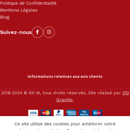
Politique de Confidentialité
Mentions Légales
Blog
Suivez-nous
Informations relatives aux avis clients
2018-2024 © Kit-M, tous droits réservés. Site réalisé par
210
Graphic
.
0
Ce site utilise des cookies pour améliorer votre
outique
Service client
Panier