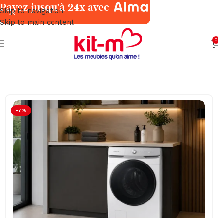
Payez jusqu'à 24x avec
Skip to navigation
Skip to main content
0
Accueil
Électroménager
Lave-Linges
-7%