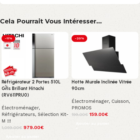
Cela Pourrait Vous Intéresser...
-11%
-20%
Réfrigérateur 2 Portes 510L
Hotte Murale Inclinée Vitrée
Gris Brillant Hitachi
90cm
(RV611PRU0)
Électroménager
,
Cuisson
,
Électroménager
,
PROMOS
Réfrigérateurs
,
Sélection Kit-
159.00
€
199.00
€
M !!!
Ajouter au panier
979.00
€
1,099.00
€
Ajouter au panier