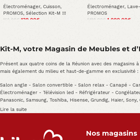
Électroménager
,
Cuisson
,
Électroménager
,
Lave-
PROMOS
,
Sélection Kit-M !!!
PROMOS
139.00
€
1,099.00
€
169.00
€
1,199.00
€
Kit-M, votre Magasin de Meubles et d’E
Présent aux quatre coins de la Réunion avec des magasins à
mais également du milieu et haut-de-gamme en exclusivité :
Salon angle - Salon convertible - Salon relax - Canapé - Cana
Électroménager - Télévision led - Réfrigérateur - Congéla
Panasonic, Samsung, Toshiba, Hisense, Grundig, Haier, Sony,
Lire la suite
Nos magasins