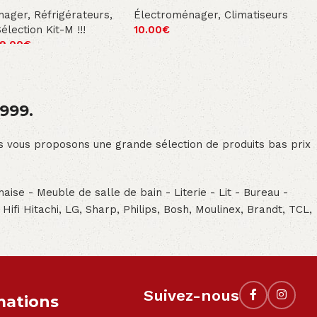
nager
,
Réfrigérateurs
,
Électroménager
,
Climatiseurs
Sélection Kit-M !!!
10.00
€
9.00
€
1999.
ous vous proposons une grande sélection de produits bas prix
aise - Meuble de salle de bain - Literie - Lit - Bureau -
- Hifi Hitachi, LG, Sharp, Philips, Bosh, Moulinex, Brandt, TCL,
Suivez-nous
mations