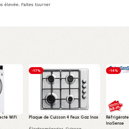
s élevée. Faites tourner
-17%
-14%
ecté Wifi
Plaque de Cuisson 4 Feux Gaz Inox
Réfrigérate
InoSense