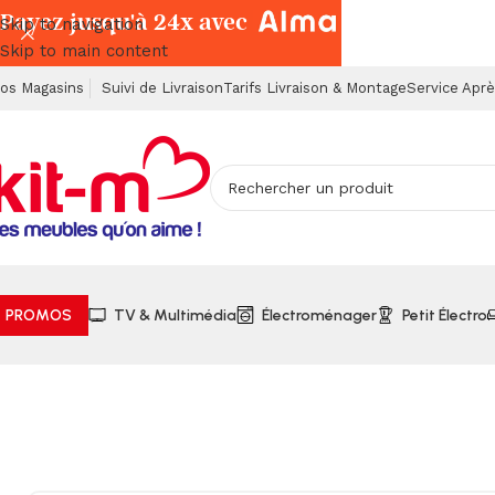
Payez jusqu'à 24x avec
Skip to navigation
Skip to main content
os Magasins
Suivi de Livraison
Tarifs Livraison & Montage
Service Apr
PROMOS
TV & Multimédia
Électroménager
Petit Électro
Accueil
Électroménager
Lave-Linges
Lave-Linge 9kg Driv