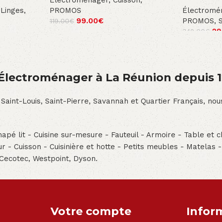
Électroménager
,
Cuisson
,
Linges
,
PROMOS
Électromé
99.00
€
PROMOS
,
119.00
€
29
349.00
€
́lectroménager à La Réunion depuis 
 Saint-Louis, Saint-Pierre, Savannah et Quartier Français, n
pé lit - Cuisine sur-mesure - Fauteuil - Armoire - Table et ch
teur - Cuisson - Cuisinière et hotte - Petits meubles - Matelas 
 Cecotec, Westpoint, Dyson.
Votre compte
Infor