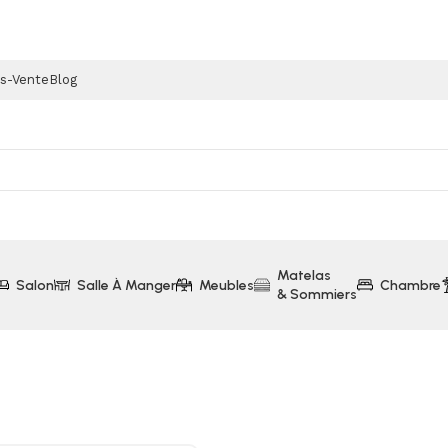
ès-Vente
Blog
Matelas
Salon
Salle À Manger
Meubles
Chambre
& Sommiers
e Direct Sans Courroie LG (F94V33WH)