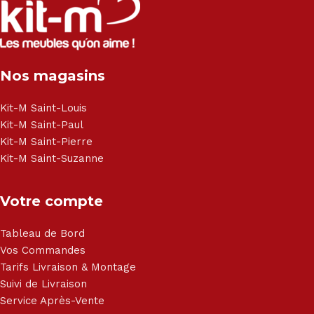
Canapé lit - Cuisine sur-mesure - Fauteuil - Armoire - Table
et chaise - Meuble de salle de bain - Literie - Lit - Bureau -
Électroménager - Télévision led - Réfrigérateur -
Congélateur - Cuisson - Cuisinière et hotte - Petits meubles
Nos magasins
- Matelas - Hifi Hitachi, LG, Sharp, Philips, Bosh, Moulinex,
Brandt, TCL, Panasonic, Samsung, Toshiba, Hisense, Grundig,
Haier, Sony, Cecotec, Westpoint, Dyson.
Kit-M Saint-Louis
Kit-M Saint-Paul
Kit-M Saint-Pierre
Kit-M Saint-Suzanne
Votre compte
Tableau de Bord
Vos Commandes
Tarifs Livraison & Montage
Suivi de Livraison
Service Après-Vente