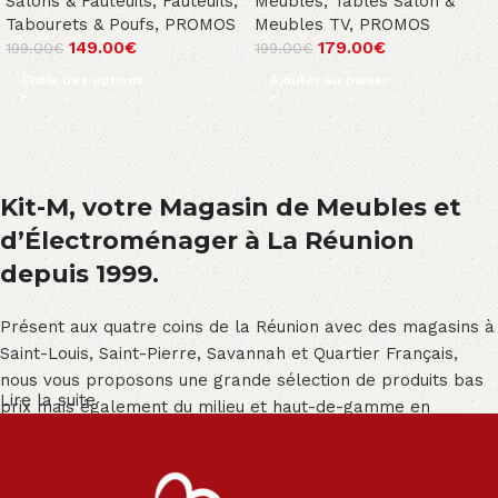
Salons & Fauteuils
,
Fauteuils,
Meubles
,
Tables Salon &
Tabourets & Poufs
,
PROMOS
Meubles TV
,
PROMOS
149.00
€
179.00
€
199.00
€
199.00
€
Choix des options
Ajouter au panier
Kit-M, votre Magasin de Meubles et
d’Électroménager à La Réunion
depuis 1999.
Présent aux quatre coins de la Réunion avec des magasins à
Saint-Louis, Saint-Pierre, Savannah et Quartier Français,
nous vous proposons une grande sélection de produits bas
Lire la suite
prix mais également du milieu et haut-de-gamme en
exclusivité :
Salon angle - Salon convertible - Salon relax - Canapé -