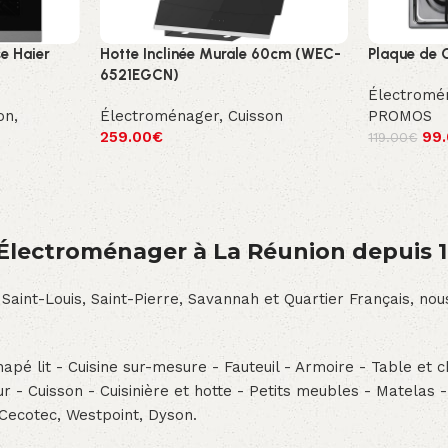
se Haier
Hotte Inclinée Murale 60cm (WEC-
Plaque de 
6521EGCN)
Électromé
on
,
Électroménager
,
Cuisson
PROMOS
259.00
€
99
119.00
€
́lectroménager à La Réunion depuis 
 Saint-Louis, Saint-Pierre, Savannah et Quartier Français, n
pé lit - Cuisine sur-mesure - Fauteuil - Armoire - Table et ch
teur - Cuisson - Cuisinière et hotte - Petits meubles - Matelas 
 Cecotec, Westpoint, Dyson.