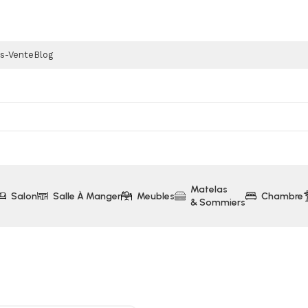
ès-Vente
Blog
Matelas
Salon
Salle À Manger
Meubles
Chambre
& Sommiers
tpoint (WMI-I1012220)