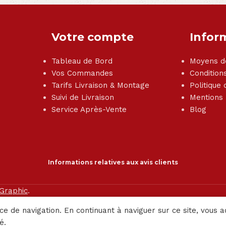
Votre compte
Infor
Tableau de Bord
Moyens d
Vos Commandes
Condition
Tarifs Livraison & Montage
Politique 
Suivi de Livraison
Mentions
Service Après-Vente
Blog
Informations relatives aux avis clients
 Graphic
.
ce de navigation. En continuant à naviguer sur ce site, vous a
é.