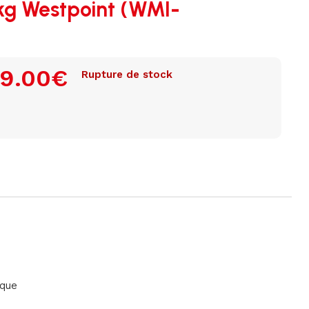
kg Westpoint (WMI-
9.00
€
Rupture de stock
ique