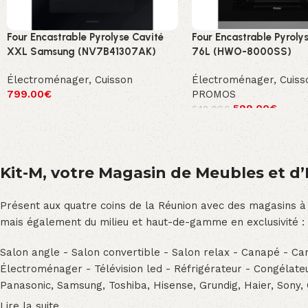
Four Encastrable Pyrolyse Cavité
Four Encastrable Pyroly
XXL Samsung (NV7B41307AK)
76L (HWO-8000SS)
Électroménager
,
Cuisson
Électroménager
,
Cuiss
799.00
€
PROMOS
599.00
€
649.00
€
Kit-M, votre Magasin de Meubles et d’E
Présent aux quatre coins de la Réunion avec des magasins à
mais également du milieu et haut-de-gamme en exclusivité :
Salon angle - Salon convertible - Salon relax - Canapé - Cana
Électroménager - Télévision led - Réfrigérateur - Congéla
Panasonic, Samsung, Toshiba, Hisense, Grundig, Haier, Sony,
Lire la suite