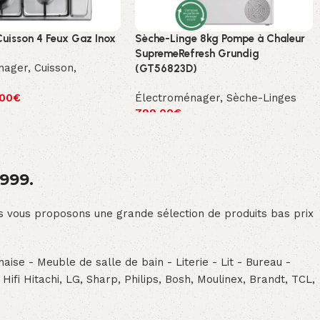
Cuisson 4 Feux Gaz Inox
Sèche-Linge 8kg Pompe à Chaleur
SupremeRefresh Grundig
nager
,
Cuisson
,
(GT56823D)
.00
€
Électroménager
,
Sèche-Linges
799.00
€
1999.
ous vous proposons une grande sélection de produits bas prix
aise - Meuble de salle de bain - Literie - Lit - Bureau -
- Hifi Hitachi, LG, Sharp, Philips, Bosh, Moulinex, Brandt, TCL,