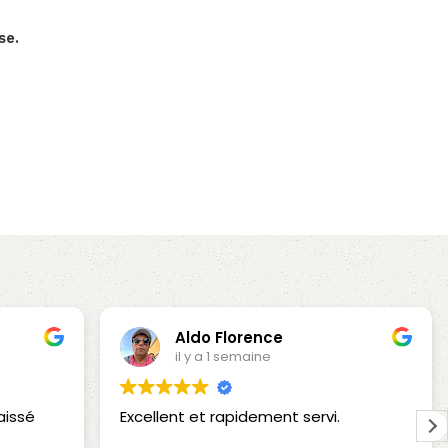
se.
Aldo Florence
il y a 1 semaine
aissé
Excellent et rapidement servi.