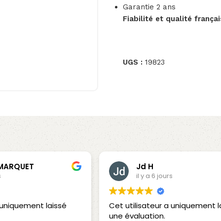
Garantie 2 ans
Fiabilité et qualité françai
UGS :
19823
 MARQUET
Jd H
s
il y a 6 jours
a uniquement laissé
Cet utilisateur a uniquement l
une évaluation.