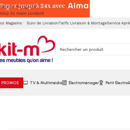
Payez jusqu'à 24x avec
Skip to navigation
Skip to main content
os Magasins
Suivi de Livraison
Tarifs Livraison & Montage
Service Apr
PROMOS
TV & Multimédia
Électroménager
Petit Électro
Accueil
Électroménager
Lave-Linges
Lave-Linge 10kg Wes