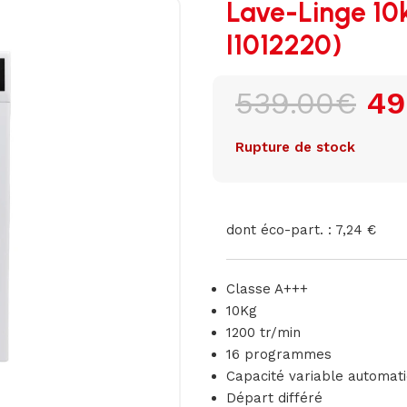
Lave-Linge 10
I1012220)
539.00
€
49
Rupture de stock
dont éco-part. : 7,24 €
Classe A+++
10Kg
1200 tr/min
16 programmes
Capacité variable automat
Départ différé