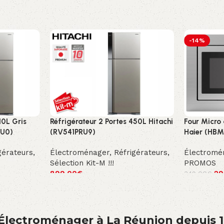
-14%
10L Gris
Réfrigérateur 2 Portes 450L Hitachi
Four Micro
RU0)
(RV541PRU9)
Haier (HB
gérateurs
,
Électroménager
,
Réfrigérateurs
,
Électromé
Sélection Kit-M !!!
PROMOS
899.00
€
29
349.00
€
́lectroménager à La Réunion depuis 