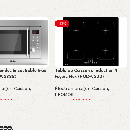
-13%
 ondes Encastrable Inox
Table de Cuisson à Induction 4
MW28SS)
Foyers Flex (HOD-9500)
nager
,
Cuisson
,
Électroménager
,
Cuisson
,
PROMOS
9.00
€
349.00
€
399.00
€
1999.