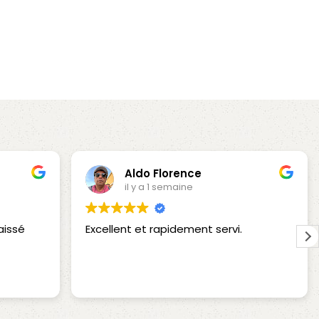
Aldo Florence
il y a 1 semaine
aissé
Excellent et rapidement servi.