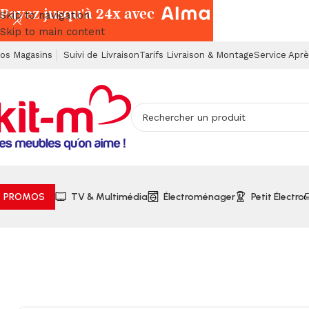
Payez jusqu'à 24x avec
Skip to navigation
Skip to main content
os Magasins
Suivi de Livraison
Tarifs Livraison & Montage
Service Apr
PROMOS
TV & Multimédia
Électroménager
Petit Électro
Accueil
Électroménager
Cuisson
Hotte Murale Inclinée M