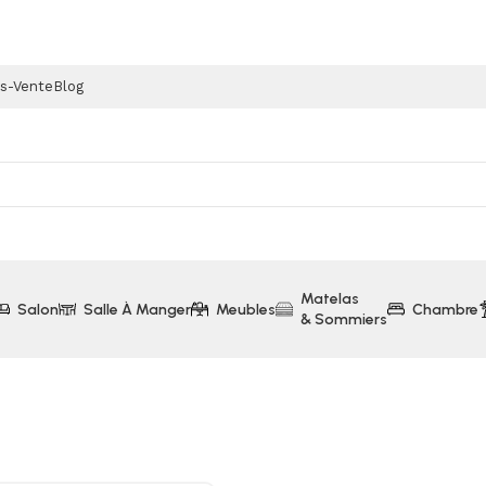
ès-Vente
Blog
Matelas
Salon
Salle À Manger
Meubles
Chambre
& Sommiers
otorisée 90cm Brandt (BHV6961B)