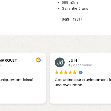
598m3/h
Garantie 2 ans
UGS :
19217
 MARQUET
Jd H
s
il y a 1 semaine
a uniquement laissé
Cet utilisateur a uniquement l
une évaluation.