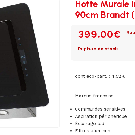
Hotte Murale I
90cm Brandt 
399.00
€
Rup
Rupture de stock
dont éco-part. : 4,52 €
Marque française.
Commandes sensitives
Aspiration périphérique
Éclairage led
Filtres aluminum