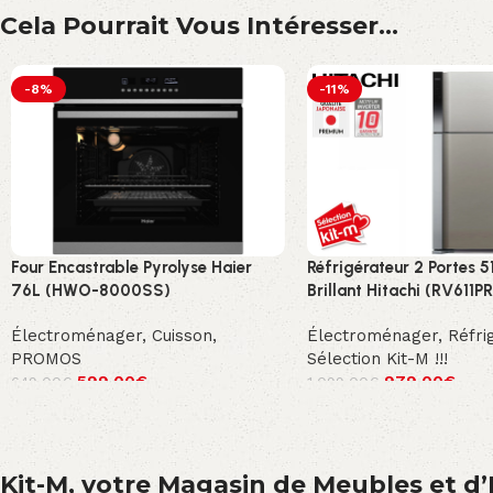
Cela Pourrait Vous Intéresser...
-8%
-11%
Four Encastrable Pyrolyse Haier
Réfrigérateur 2 Portes 5
76L (HWO-8000SS)
Brillant Hitachi (RV611P
Électroménager
,
Cuisson
,
Électroménager
,
Réfri
PROMOS
Sélection Kit-M !!!
599.00
€
979.00
€
649.00
€
1,099.00
€
Kit-M, votre Magasin de Meubles et d’E