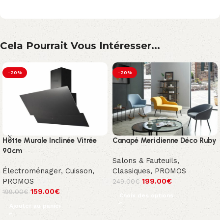
Cela Pourrait Vous Intéresser...
-20%
-20%
Hotte Murale Inclinée Vitrée
Canapé Meridienne Déco Ruby
90cm
Salons & Fauteuils
,
Électroménager
,
Cuisson
,
Classiques
,
PROMOS
PROMOS
199.00
€
249.00
€
159.00
€
199.00
€
Choix des options
Ajouter au panier