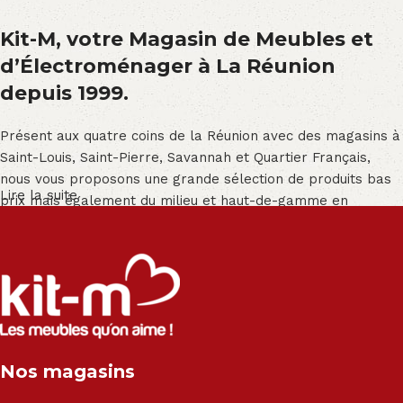
Kit-M, votre Magasin de Meubles et
d’Électroménager à La Réunion
depuis 1999.
Présent aux quatre coins de la Réunion avec des magasins à
Saint-Louis, Saint-Pierre, Savannah et Quartier Français,
nous vous proposons une grande sélection de produits bas
Lire la suite
prix mais également du milieu et haut-de-gamme en
exclusivité :
Salon angle - Salon convertible - Salon relax - Canapé -
Canapé lit - Cuisine sur-mesure - Fauteuil - Armoire - Table
et chaise - Meuble de salle de bain - Literie - Lit - Bureau -
Électroménager - Télévision led - Réfrigérateur -
Congélateur - Cuisson - Cuisinière et hotte - Petits meubles
Nos magasins
- Matelas - Hifi Hitachi, LG, Sharp, Philips, Bosh, Moulinex,
Brandt, TCL, Panasonic, Samsung, Toshiba, Hisense, Grundig,