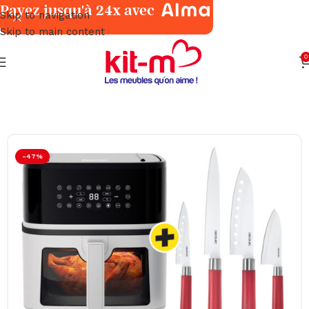
Payez jusqu'à 24x avec
Skip to navigation
Skip to main content
0
Accueil
Petits Électroménagers
Cuisine
-47%