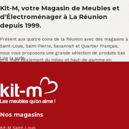
Kit-M, votre Magasin de Meubles et
d’Électroménager à La Réunion
depuis 1999.
Présent aux quatre coins de la Réunion avec des magasins à
Saint-Louis, Saint-Pierre, Savannah et Quartier Français,
nous vous proposons une grande sélection de produits bas
Lire la suite
prix mais également du milieu et haut-de-gamme en
exclusivité :
Salon angle - Salon convertible - Salon relax - Canapé -
Canapé lit - Cuisine sur-mesure - Fauteuil - Armoire - Table
et chaise - Meuble de salle de bain - Literie - Lit - Bureau -
Électroménager - Télévision led - Réfrigérateur -
Congélateur - Cuisson - Cuisinière et hotte - Petits meubles
Nos magasins
- Matelas - Hifi Hitachi, LG, Sharp, Philips, Bosh, Moulinex,
Brandt, TCL, Panasonic, Samsung, Toshiba, Hisense, Grundig,
Haier, Sony, Cecotec, Westpoint, Dyson.
Kit-M Saint-Louis