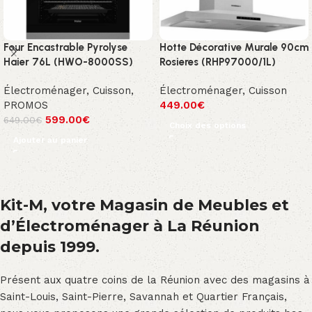
Four Encastrable Pyrolyse
Hotte Décorative Murale 90cm
Haier 76L (HWO-8000SS)
Rosieres (RHP97000/1L)
Électroménager
,
Cuisson
,
Électroménager
,
Cuisson
PROMOS
449.00
€
599.00
€
649.00
€
Choix des options
Ajouter au panier
Kit-M, votre Magasin de Meubles et
d’Électroménager à La Réunion
depuis 1999.
Présent aux quatre coins de la Réunion avec des magasins à
Saint-Louis, Saint-Pierre, Savannah et Quartier Français,