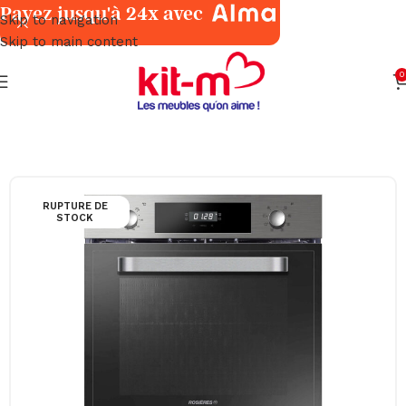
Payez jusqu'à 24x avec
Skip to navigation
Skip to main content
0
Accueil
Électroménager
Cuisson
RUPTURE DE
STOCK