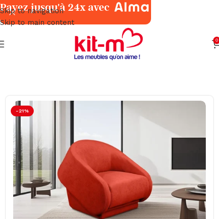
Payez jusqu'à 24x avec
Skip to navigation
Skip to main content
0
Accueil
Salons & Fauteuils
Relaxation
-21%