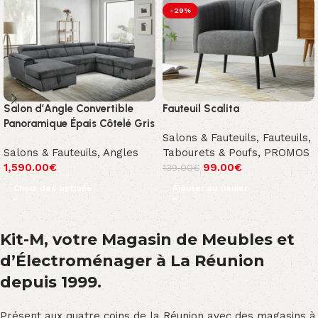
-29%
Salon d’Angle Convertible
Fauteuil Scalita
Panoramique Épais Côtelé Gris
Salons & Fauteuils
,
Fauteuils,
Salons & Fauteuils
,
Angles
Tabourets & Poufs
,
PROMOS
1,590.00
€
99.00
€
139.00
€
Choix des options
Ajouter au panier
Kit-M, votre Magasin de Meubles et
d’Électroménager à La Réunion
depuis 1999.
Présent aux quatre coins de la Réunion avec des magasins à