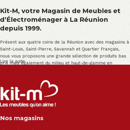
Kit-M, votre Magasin de Meubles et
d’Électroménager à La Réunion
depuis 1999.
Présent aux quatre coins de la Réunion avec des magasins à
Saint-Louis, Saint-Pierre, Savannah et Quartier Français,
nous vous proposons une grande sélection de produits bas
Lire la suite
prix mais également du milieu et haut-de-gamme en
exclusivité :
Salon angle - Salon convertible - Salon relax - Canapé -
Canapé lit - Cuisine sur-mesure - Fauteuil - Armoire - Table
et chaise - Meuble de salle de bain - Literie - Lit - Bureau -
Électroménager - Télévision led - Réfrigérateur -
Congélateur - Cuisson - Cuisinière et hotte - Petits meubles
Nos magasins
- Matelas - Hifi Hitachi, LG, Sharp, Philips, Bosh, Moulinex,
Brandt, TCL, Panasonic, Samsung, Toshiba, Hisense, Grundig,