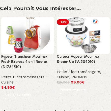
Cela Pourrait Vous Intéresser...
-23%
Rapeur Trancheur Moulinex
Cuiseur Vapeur Moulinex
Fresh Express 4 en 1 Nectar
Steam Up (VJ504010)
(DJ764510)
Petits Électroménagers
,
Petits Électroménagers
,
Cuisine
,
PROMOS
Cuisine
99.00
€
129.00
€
84.90
€
Ajouter au panier
Ajouter au panier