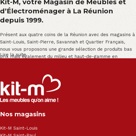
Kit-M, votre Magasin de Meubles et
d’Électroménager à La Réunion
depuis 1999.
Présent aux quatre coins de la Réunion avec des magasins à
Saint-Louis, Saint-Pierre, Savannah et Quartier Français,
nous vous proposons une grande sélection de produits bas
Lire la suite
prix mais également du milieu et haut-de-gamme en
exclusivité :
Salon angle - Salon convertible - Salon relax - Canapé -
Canapé lit - Cuisine sur-mesure - Fauteuil - Armoire - Table
et chaise - Meuble de salle de bain - Literie - Lit - Bureau -
Électroménager - Télévision led - Réfrigérateur -
Congélateur - Cuisson - Cuisinière et hotte - Petits meubles
Nos magasins
- Matelas - Hifi Hitachi, LG, Sharp, Philips, Bosh, Moulinex,
Brandt, TCL, Panasonic, Samsung, Toshiba, Hisense, Grundig,
Haier, Sony, Cecotec, Westpoint, Dyson.
Kit-M Saint-Louis
Kit-M Saint-Paul