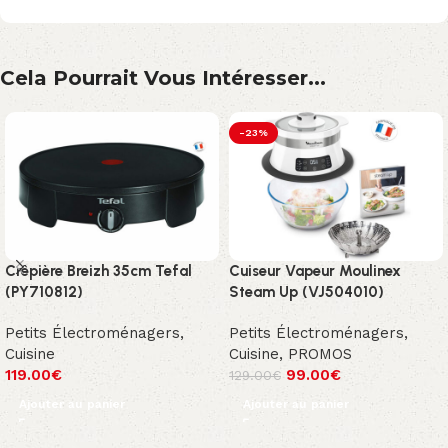
Cela Pourrait Vous Intéresser...
-23%
Crêpière Breizh 35cm Tefal
Cuiseur Vapeur Moulinex
(PY710812)
Steam Up (VJ504010)
Petits Électroménagers
,
Petits Électroménagers
,
Cuisine
Cuisine
,
PROMOS
119.00
€
99.00
€
129.00
€
Ajouter au panier
Ajouter au panier