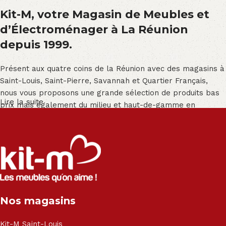
Kit-M, votre Magasin de Meubles et
d’Électroménager à La Réunion
depuis 1999.
Présent aux quatre coins de la Réunion avec des magasins à
Saint-Louis, Saint-Pierre, Savannah et Quartier Français,
nous vous proposons une grande sélection de produits bas
Lire la suite
prix mais également du milieu et haut-de-gamme en
exclusivité :
Salon angle - Salon convertible - Salon relax - Canapé -
Canapé lit - Cuisine sur-mesure - Fauteuil - Armoire - Table
et chaise - Meuble de salle de bain - Literie - Lit - Bureau -
Électroménager - Télévision led - Réfrigérateur -
Congélateur - Cuisson - Cuisinière et hotte - Petits meubles
Nos magasins
- Matelas - Hifi Hitachi, LG, Sharp, Philips, Bosh, Moulinex,
Brandt, TCL, Panasonic, Samsung, Toshiba, Hisense, Grundig,
Haier, Sony, Cecotec, Westpoint, Dyson.
Kit-M Saint-Louis