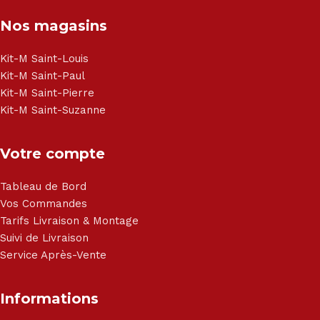
Congélateur - Cuisson - Cuisinière et hotte - Petits meubles
Nos magasins
- Matelas - Hifi Hitachi, LG, Sharp, Philips, Bosh, Moulinex,
Brandt, TCL, Panasonic, Samsung, Toshiba, Hisense, Grundig,
Haier, Sony, Cecotec, Westpoint, Dyson.
Kit-M Saint-Louis
Kit-M Saint-Paul
Kit-M Saint-Pierre
Kit-M Saint-Suzanne
Votre compte
Tableau de Bord
Vos Commandes
Tarifs Livraison & Montage
Suivi de Livraison
Service Après-Vente
Informations