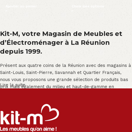
Ajouter au panier
Choix des options
Kit-M, votre Magasin de Meubles et
d’Électroménager à La Réunion
depuis 1999.
Présent aux quatre coins de la Réunion avec des magasins à
Saint-Louis, Saint-Pierre, Savannah et Quartier Français,
nous vous proposons une grande sélection de produits bas
Lire la suite
prix mais également du milieu et haut-de-gamme en
exclusivité :
Salon angle - Salon convertible - Salon relax - Canapé -
Canapé lit - Cuisine sur-mesure - Fauteuil - Armoire - Table
et chaise - Meuble de salle de bain - Literie - Lit - Bureau -
Électroménager - Télévision led - Réfrigérateur -