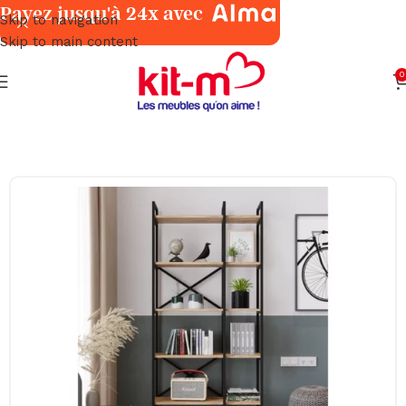
Payez jusqu'à 24x avec
Skip to navigation
Skip to main content
0
Accueil
Meubles
Meubles Chaussures & Petits Meubles