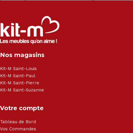
exclusivité :
Salon angle - Salon convertible - Salon relax - Canapé -
Canapé lit - Cuisine sur-mesure - Fauteuil - Armoire - Table
et chaise - Meuble de salle de bain - Literie - Lit - Bureau -
Électroménager - Télévision led - Réfrigérateur -
Congélateur - Cuisson - Cuisinière et hotte - Petits meubles
Nos magasins
- Matelas - Hifi Hitachi, LG, Sharp, Philips, Bosh, Moulinex,
Brandt, TCL, Panasonic, Samsung, Toshiba, Hisense, Grundig,
Haier, Sony, Cecotec, Westpoint, Dyson.
Kit-M Saint-Louis
Kit-M Saint-Paul
Kit-M Saint-Pierre
Kit-M Saint-Suzanne
Votre compte
Tableau de Bord
Vos Commandes