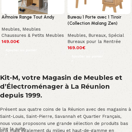
Armoire Range Tout Andy
Bureau 1 Porte avec 1 Tiroir
(Collection Malang Zen)
Meubles
,
Meubles
Chaussures & Petits Meubles
Meubles
,
Bureaux
,
Spécial
149.00
€
Bureaux pour la Rentrée
169.00
€
Ajouter au panier
Ajouter au panier
Kit-M, votre Magasin de Meubles et
d’Électroménager à La Réunion
depuis 1999.
Présent aux quatre coins de la Réunion avec des magasins à
Saint-Louis, Saint-Pierre, Savannah et Quartier Français,
nous vous proposons une grande sélection de produits bas
Lire la suite
prix mais également du milieu et haut-de-gamme en