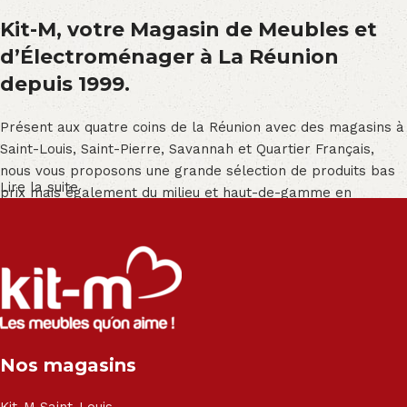
Kit-M, votre Magasin de Meubles et
d’Électroménager à La Réunion
depuis 1999.
Présent aux quatre coins de la Réunion avec des magasins à
Saint-Louis, Saint-Pierre, Savannah et Quartier Français,
nous vous proposons une grande sélection de produits bas
Lire la suite
prix mais également du milieu et haut-de-gamme en
exclusivité :
Salon angle - Salon convertible - Salon relax - Canapé -
Canapé lit - Cuisine sur-mesure - Fauteuil - Armoire - Table
et chaise - Meuble de salle de bain - Literie - Lit - Bureau -
Électroménager - Télévision led - Réfrigérateur -
Congélateur - Cuisson - Cuisinière et hotte - Petits meubles
Nos magasins
- Matelas - Hifi Hitachi, LG, Sharp, Philips, Bosh, Moulinex,
Brandt, TCL, Panasonic, Samsung, Toshiba, Hisense, Grundig,
Haier, Sony, Cecotec, Westpoint, Dyson.
Kit-M Saint-Louis