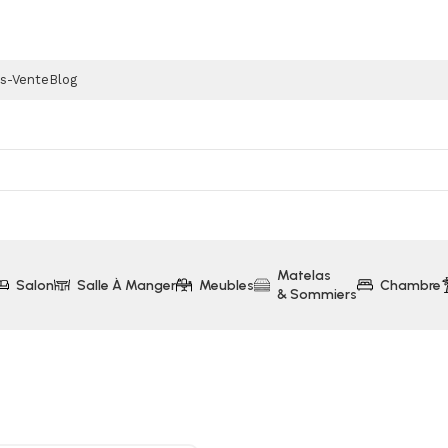
ès-Vente
Blog
Matelas
Salon
Salle À Manger
Meubles
Chambre
& Sommiers
 BRUNN 2,93M