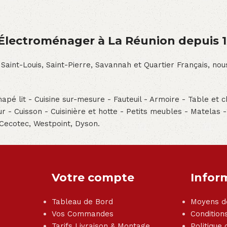
́lectroménager à La Réunion depuis 
 Saint-Louis, Saint-Pierre, Savannah et Quartier Français, n
pé lit - Cuisine sur-mesure - Fauteuil - Armoire - Table et ch
teur - Cuisson - Cuisinière et hotte - Petits meubles - Matelas 
 Cecotec, Westpoint, Dyson.
Votre compte
Infor
Tableau de Bord
Moyens d
Vos Commandes
Condition
Tarifs Livraison & Montage
Politique 