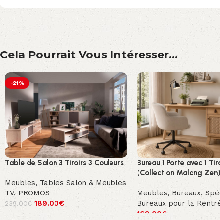
Cela Pourrait Vous Intéresser...
-21%
Table de Salon 3 Tiroirs 3 Couleurs
Bureau 1 Porte avec 1 Tir
(Collection Malang Zen
Meubles
,
Tables Salon & Meubles
TV
,
PROMOS
Meubles
,
Bureaux
,
Spéc
189.00
€
Bureaux pour la Rentr
239.00
€
169.00
€