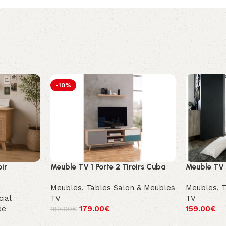
-10%
oir
Meuble TV 1 Porte 2 Tiroirs Cuba
Meuble TV
)
Meubles
,
Tables Salon & Meubles
Meubles
,
T
ial
TV
TV
ée
179.00
€
159.00
€
199.00
€