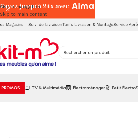
Payez jusqu'à 24x avec
Skip to navigation
Skip to main content
os Magasins
Suivi de Livraison
Tarifs Livraison & Montage
Service Apr
PROMOS
TV & Multimédia
Électroménager
Petit Électro
Accueil
Meubles
Ensembles Cuisine
Ensemble de Cuisine