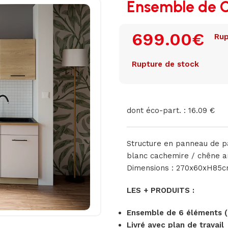
Ensemble de 
699.00
€
Rup
Rupture de stock
dont éco-part. : 16.09 €
Structure en panneau de p
blanc cachemire / chêne ar
Dimensions : 270x60xH85
LES + PRODUITS :
Ensemble de 6 éléments (
Livré avec plan de travail