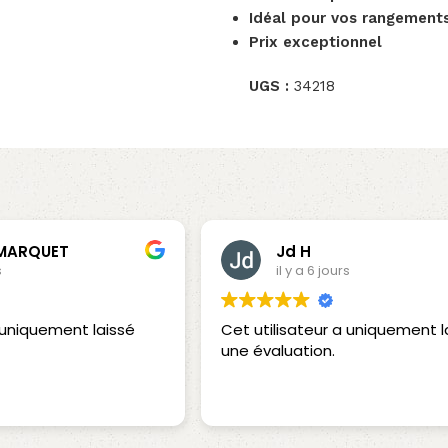
Idéal pour vos rangement
Prix exceptionnel
UGS :
34218
 MARQUET
Jd H
s
il y a 6 jours
a uniquement laissé
Cet utilisateur a uniquement l
une évaluation.