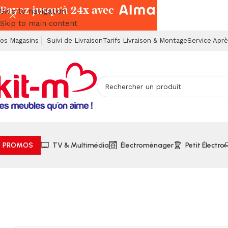
Payez jusqu'à 24x avec
Skip to navigation
Skip to main content
os Magasins
Suivi de Livraison
Tarifs Livraison & Montage
Service Apr
PROMOS
TV & Multimédia
Électroménager
Petit Électro
Accueil
Meubles
Ensembles Cuisine
Ensemble de Cuisine