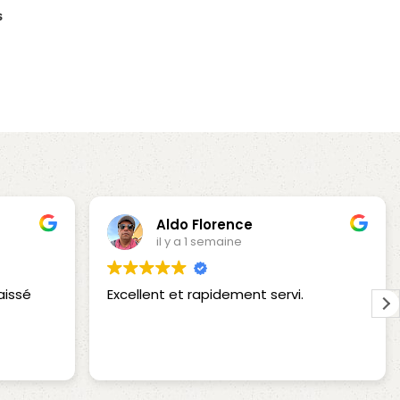
s
Aldo Florence
il y a 1 semaine
aissé
Excellent et rapidement servi.