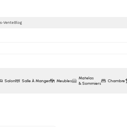
ès-Vente
Blog
Matelas
Salon
Salle À Manger
Meubles
Chambre
& Sommiers
 270cm FOX2