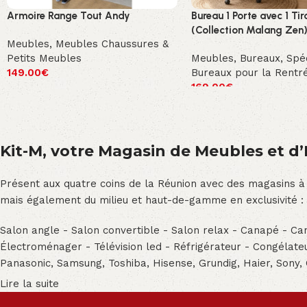
Armoire Range Tout Andy
Bureau 1 Porte avec 1 Tir
(Collection Malang Zen
Meubles
,
Meubles Chaussures &
Petits Meubles
Meubles
,
Bureaux
,
Spéc
149.00
€
Bureaux pour la Rentr
169.00
€
Kit-M, votre Magasin de Meubles et d’E
Présent aux quatre coins de la Réunion avec des magasins à
mais également du milieu et haut-de-gamme en exclusivité :
Salon angle - Salon convertible - Salon relax - Canapé - Cana
Électroménager - Télévision led - Réfrigérateur - Congéla
Panasonic, Samsung, Toshiba, Hisense, Grundig, Haier, Sony,
Lire la suite