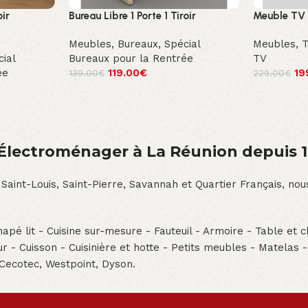
oir
Bureau Libre 1 Porte 1 Tiroir
Meuble TV 
)
Meubles
,
Bureaux
,
Spécial
Meubles
,
T
ial
Bureaux pour la Rentrée
TV
ée
119.00
€
19
139.00
€
229.00
€
́lectroménager à La Réunion depuis 
 Saint-Louis, Saint-Pierre, Savannah et Quartier Français, n
pé lit - Cuisine sur-mesure - Fauteuil - Armoire - Table et ch
teur - Cuisson - Cuisinière et hotte - Petits meubles - Matelas 
 Cecotec, Westpoint, Dyson.