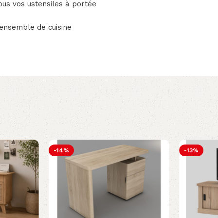
ous vos ustensiles à portée
n ensemble de cuisine
-14%
-13%