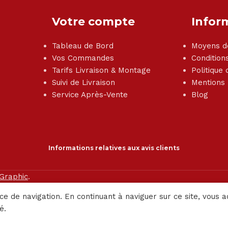
Votre compte
Infor
Tableau de Bord
Moyens d
Vos Commandes
Condition
Tarifs Livraison & Montage
Politique 
Suivi de Livraison
Mentions
Service Après-Vente
Blog
Informations relatives aux avis clients
 Graphic
.
ce de navigation. En continuant à naviguer sur ce site, vous a
é.