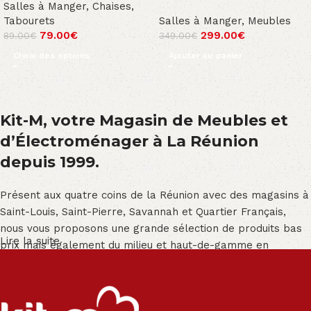
Salles à Manger
,
Chaises
,
Tabourets
Salles à Manger
,
Meubles
79.00
€
299.00
€
89.00
€
349.00
€
Choix des options
Ajouter au panier
Kit-M, votre Magasin de Meubles et
d’Électroménager à La Réunion
depuis 1999.
Présent aux quatre coins de la Réunion avec des magasins à
Saint-Louis, Saint-Pierre, Savannah et Quartier Français,
nous vous proposons une grande sélection de produits bas
Lire la suite
prix mais également du milieu et haut-de-gamme en
exclusivité :
Salon angle - Salon convertible - Salon relax - Canapé -
Canapé lit - Cuisine sur-mesure - Fauteuil - Armoire - Table