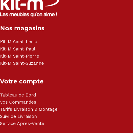
et chaise - Meuble de salle de bain - Literie - Lit - Bureau -
Électroménager - Télévision led - Réfrigérateur -
Congélateur - Cuisson - Cuisinière et hotte - Petits meubles
Nos magasins
- Matelas - Hifi Hitachi, LG, Sharp, Philips, Bosh, Moulinex,
Brandt, TCL, Panasonic, Samsung, Toshiba, Hisense, Grundig,
Haier, Sony, Cecotec, Westpoint, Dyson.
Kit-M Saint-Louis
Kit-M Saint-Paul
Kit-M Saint-Pierre
Kit-M Saint-Suzanne
Votre compte
Tableau de Bord
Vos Commandes
Tarifs Livraison & Montage
Suivi de Livraison
Service Après-Vente