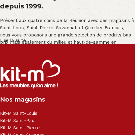
depuis 1999.
Présent aux quatre coins de la Réunion avec des magasins à
Saint-Louis, Saint-Pierre, Savannah et Quartier Français,
nous vous proposons une grande sélection de produits bas
Lire la suite
prix mais également du milieu et haut-de-gamme en
exclusivité :
Salon angle - Salon convertible - Salon relax - Canapé -
Canapé lit - Cuisine sur-mesure - Fauteuil - Armoire - Table
et chaise - Meuble de salle de bain - Literie - Lit - Bureau -
Électroménager - Télévision led - Réfrigérateur -
Congélateur - Cuisson - Cuisinière et hotte - Petits meubles
Nos magasins
- Matelas - Hifi Hitachi, LG, Sharp, Philips, Bosh, Moulinex,
Brandt, TCL, Panasonic, Samsung, Toshiba, Hisense, Grundig,
Haier, Sony, Cecotec, Westpoint, Dyson.
Kit-M Saint-Louis
Kit-M Saint-Paul
Kit-M Saint-Pierre