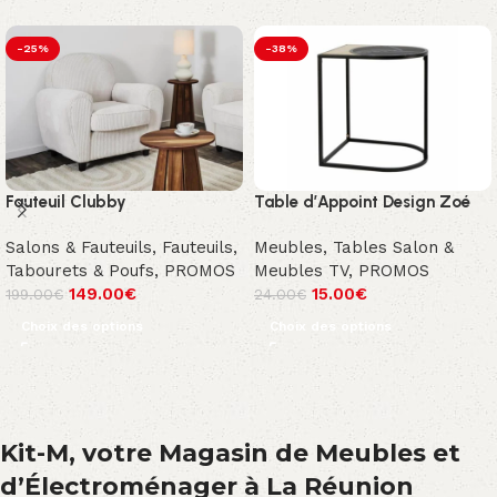
-25%
-38%
Fauteuil Clubby
Table d’Appoint Design Zoé
Salons & Fauteuils
,
Fauteuils,
Meubles
,
Tables Salon &
Tabourets & Poufs
,
PROMOS
Meubles TV
,
PROMOS
149.00
€
15.00
€
199.00
€
24.00
€
Choix des options
Choix des options
Kit-M, votre Magasin de Meubles et
d’Électroménager à La Réunion