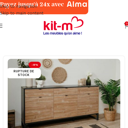
Payez jusqu'à 24x avec
Skip to navigation
Skip to main content
0
Accueil
Salles à Manger
Meubles
-8%
RUPTURE DE
STOCK