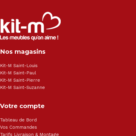
exclusivité :
Salon angle - Salon convertible - Salon relax - Canapé -
Canapé lit - Cuisine sur-mesure - Fauteuil - Armoire - Table
et chaise - Meuble de salle de bain - Literie - Lit - Bureau -
Électroménager - Télévision led - Réfrigérateur -
Congélateur - Cuisson - Cuisinière et hotte - Petits meubles
Nos magasins
- Matelas - Hifi Hitachi, LG, Sharp, Philips, Bosh, Moulinex,
Brandt, TCL, Panasonic, Samsung, Toshiba, Hisense, Grundig,
Haier, Sony, Cecotec, Westpoint, Dyson.
Kit-M Saint-Louis
Kit-M Saint-Paul
Kit-M Saint-Pierre
Kit-M Saint-Suzanne
Votre compte
Tableau de Bord
Vos Commandes
Tarifs Livraison & Montage