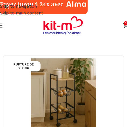
Payez jusqu'à 24x avec
Skip to navigation
Skip to main content
0
Accueil
Meubles
Ensembles Cuisine
RUPTURE DE
STOCK