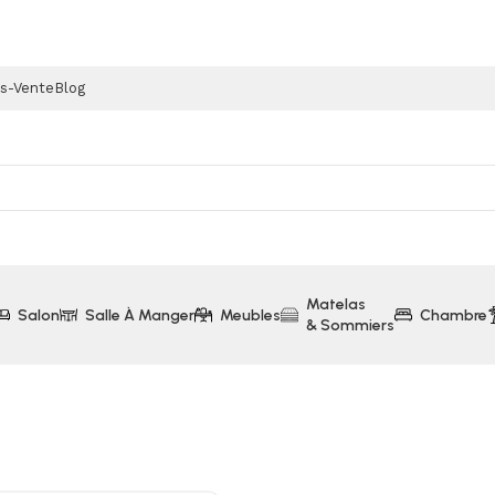
ès-Vente
Blog
Matelas
Salon
Salle À Manger
Meubles
Chambre
& Sommiers
 en Acacia Massif (Collection Jannifer)