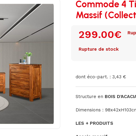
Commode 4 Tir
Massif (Collect
299.00
€
Rup
Rupture de stock
dont éco-part. : 3,43 €
Structure en
BOIS D’ACACI
Dimensions : 98x42xH103c
LES + PRODUITS