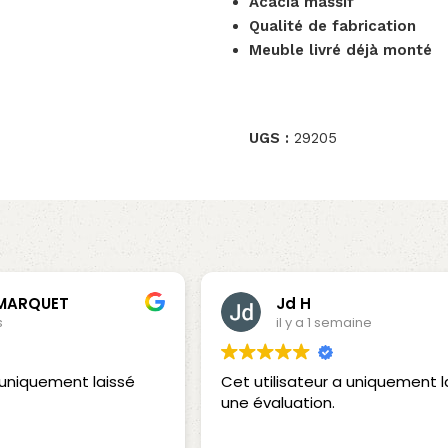
Acacia massif
Qualité de fabrication
Meuble livré déjà monté
UGS :
29205
 MARQUET
Jd H
s
il y a 1 semaine
a uniquement laissé
Cet utilisateur a uniquement l
une évaluation.