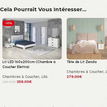
Cela Pourrait Vous Intéresser...
-10%
Lit LED 160x200cm (Chambre à
Tête de Lit Zenda
Coucher Elettra)
Chambres à Coucher
,
Chambres à Coucher
,
Lits
279.00
€
359.00
€
399.00
€