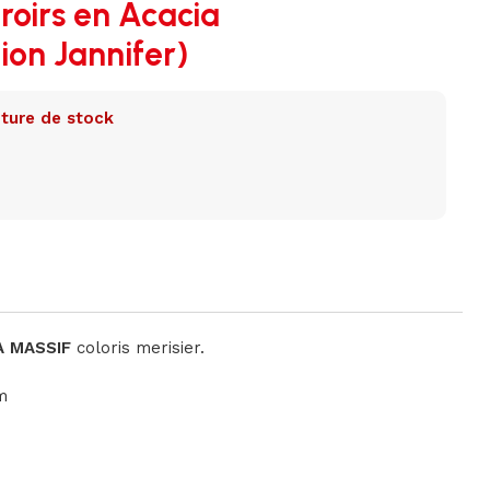
oirs en Acacia
ion Jannifer)
ture de stock
A
MASSIF
coloris merisier.
m