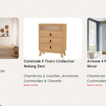
Commode 4 Tiroirs (Collection
Armoire 4 P
Malang Zen)
Miroir
Lits
Chambres à Coucher
,
Armoires,
Chambres 
Commodes & Chevets
Commodes
199.00
€
269.00
€