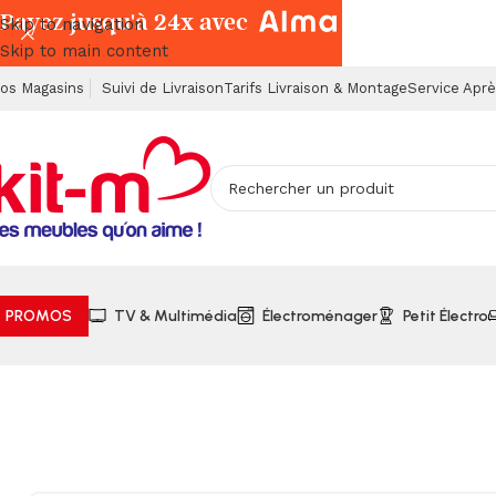
Payez jusqu'à 24x avec
Skip to navigation
Skip to main content
os Magasins
Suivi de Livraison
Tarifs Livraison & Montage
Service Apr
PROMOS
TV & Multimédia
Électroménager
Petit Électro
Accueil
Meubles Exotiques
Bois d'Acacia
Commode 4 Tiroirs