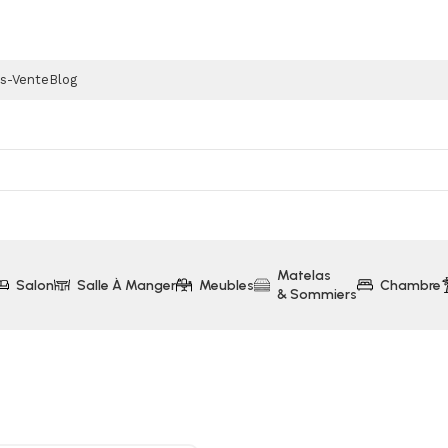
ès-Vente
Blog
Matelas
Salon
Salle À Manger
Meubles
Chambre
& Sommiers
ets
Commode 3 Tiroirs (Collection Floris)