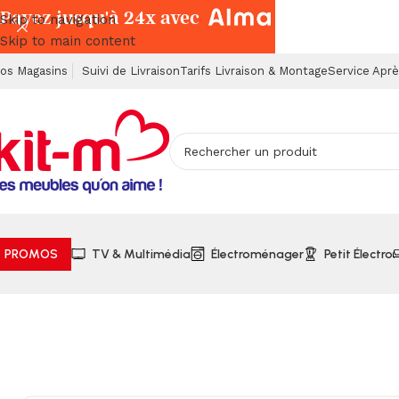
Payez jusqu'à 24x avec
Skip to navigation
Skip to main content
os Magasins
Suivi de Livraison
Tarifs Livraison & Montage
Service Apr
PROMOS
TV & Multimédia
Électroménager
Petit Électro
Accueil
Chambres à Coucher
Armoires, Commodes & Chev