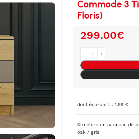
Commode 3 Tiro
Floris)
299.00
€
dont éco-part. : 1.99 €
Structure en panneau de pa
oak / gris.