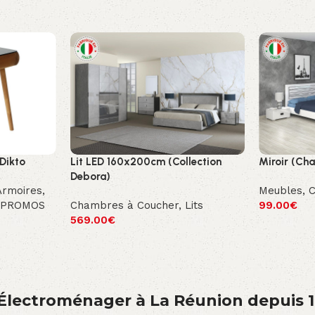
 Dikto
Lit LED 160x200cm (Collection
Miroir (Ch
Debora)
Armoires,
Meubles
,
PROMOS
Chambres à Coucher
,
Lits
99.00
€
569.00
€
́lectroménager à La Réunion depuis 