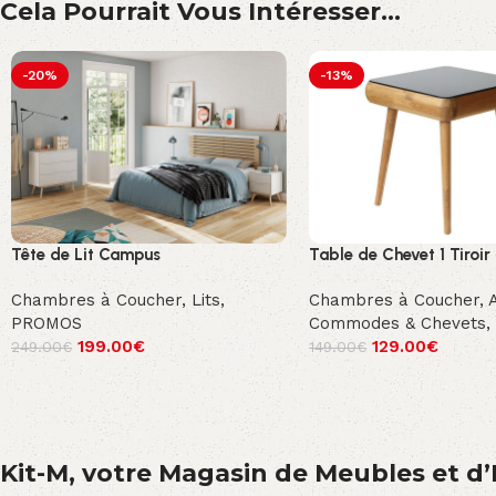
Cela Pourrait Vous Intéresser...
-20%
-13%
Tête de Lit Campus
Table de Chevet 1 Tiroir
Chambres à Coucher
,
Lits
,
Chambres à Coucher
,
PROMOS
Commodes & Chevets
,
199.00
€
129.00
€
249.00
€
149.00
€
Kit-M, votre Magasin de Meubles et d’E