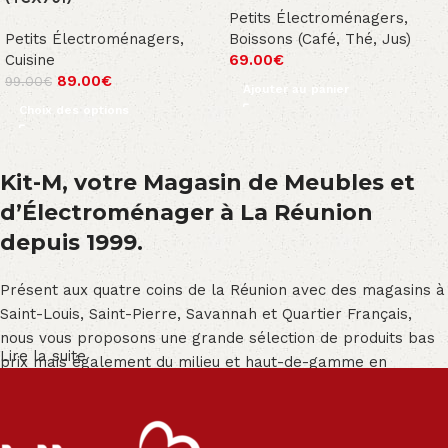
Petits Électroménagers
,
Petits Électroménagers
,
Boissons (Café, Thé, Jus)
Cuisine
69.00
€
89.00
€
99.00
€
Ajouter au panier
Choix des options
Kit-M, votre Magasin de Meubles et
d’Électroménager à La Réunion
depuis 1999.
Présent aux quatre coins de la Réunion avec des magasins à
Saint-Louis, Saint-Pierre, Savannah et Quartier Français,
nous vous proposons une grande sélection de produits bas
Lire la suite
prix mais également du milieu et haut-de-gamme en
exclusivité :
Salon angle - Salon convertible - Salon relax - Canapé -