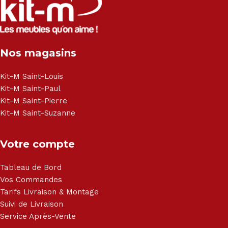
Canapé lit - Cuisine sur-mesure - Fauteuil - Armoire - Table
et chaise - Meuble de salle de bain - Literie - Lit - Bureau -
Électroménager - Télévision led - Réfrigérateur -
Congélateur - Cuisson - Cuisinière et hotte - Petits meubles
Nos magasins
- Matelas - Hifi Hitachi, LG, Sharp, Philips, Bosh, Moulinex,
Brandt, TCL, Panasonic, Samsung, Toshiba, Hisense, Grundig,
Haier, Sony, Cecotec, Westpoint, Dyson.
Kit-M Saint-Louis
Kit-M Saint-Paul
Kit-M Saint-Pierre
Kit-M Saint-Suzanne
Votre compte
Tableau de Bord
Vos Commandes
Tarifs Livraison & Montage
Suivi de Livraison
Service Après-Vente