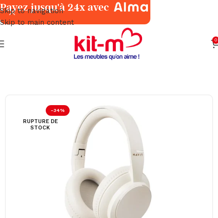
Payez jusqu'à 24x avec
Skip to navigation
Skip to main content
0
TV & Multimédia
Mobiles / Tablettes / Casques & Écouteurs
-34%
RUPTURE DE
STOCK