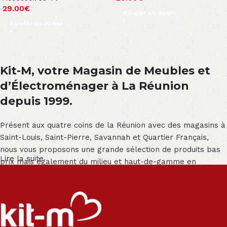
29.00
€
Ajouter au panier
Ajouter au panier
Kit-M, votre Magasin de Meubles et
d’Électroménager à La Réunion
depuis 1999.
Présent aux quatre coins de la Réunion avec des magasins à
Saint-Louis, Saint-Pierre, Savannah et Quartier Français,
nous vous proposons une grande sélection de produits bas
Lire la suite
prix mais également du milieu et haut-de-gamme en
exclusivité :
Salon angle - Salon convertible - Salon relax - Canapé -
Canapé lit - Cuisine sur-mesure - Fauteuil - Armoire - Table
et chaise - Meuble de salle de bain - Literie - Lit - Bureau -