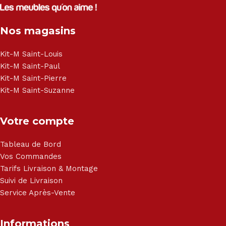
Électroménager - Télévision led - Réfrigérateur -
Congélateur - Cuisson - Cuisinière et hotte - Petits meubles
Nos magasins
- Matelas - Hifi Hitachi, LG, Sharp, Philips, Bosh, Moulinex,
Brandt, TCL, Panasonic, Samsung, Toshiba, Hisense, Grundig,
Haier, Sony, Cecotec, Westpoint, Dyson.
Kit-M Saint-Louis
Kit-M Saint-Paul
Kit-M Saint-Pierre
Kit-M Saint-Suzanne
Votre compte
Tableau de Bord
Vos Commandes
Tarifs Livraison & Montage
Suivi de Livraison
Service Après-Vente
Informations