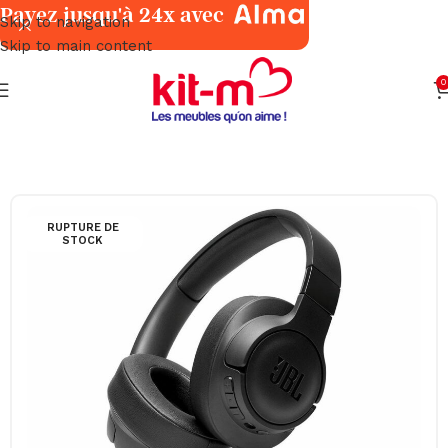
Payez jusqu'à 24x avec
Skip to navigation
Skip to main content
0
TV & Multimédia
Mobiles / Tablettes / Casques & Écouteurs
RUPTURE DE
STOCK