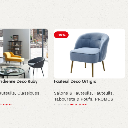
-19%
idienne Déco Ruby
Fauteuil Déco Ortigia
auteuils
,
Classiques
,
Salons & Fauteuils
,
Fauteuils,
Tabourets & Poufs
,
PROMOS
9.00
€
129.00
€
159.00
€