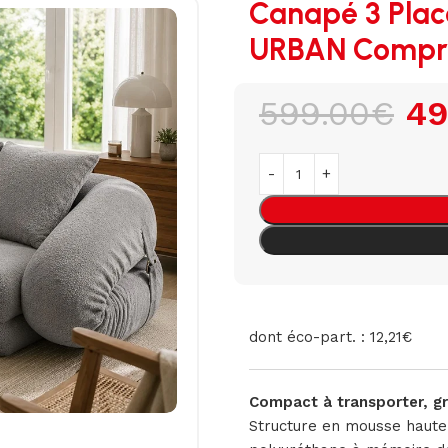
Canapé 3 Plac
URBAN Compre
599.00
€
49
dont éco-part. : 12,21€
Compact à transporter, gr
Structure en mousse haute