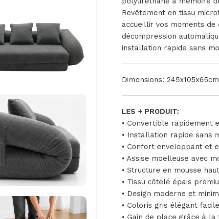
polyuréthane à mémoire de
Revêtement en tissu microfi
accueillir vos moments de 
décompression automatique
installation rapide sans m
Dimensions: 245x105x65cm
LES + PRODUIT:
• Convertible rapidement e
• Installation rapide sans
• Confort enveloppant et 
• Assise moelleuse avec 
• Structure en mousse haut
• Tissu côtelé épais premi
• Design moderne et minima
• Coloris gris élégant facil
• Gain de place grâce à la 