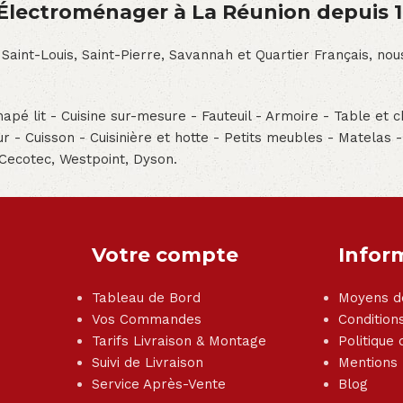
́lectroménager à La Réunion depuis 
 Saint-Louis, Saint-Pierre, Savannah et Quartier Français, n
pé lit - Cuisine sur-mesure - Fauteuil - Armoire - Table et ch
teur - Cuisson - Cuisinière et hotte - Petits meubles - Matelas 
 Cecotec, Westpoint, Dyson.
Votre compte
Infor
Tableau de Bord
Moyens d
Vos Commandes
Condition
Tarifs Livraison & Montage
Politique 
Suivi de Livraison
Mentions
Service Après-Vente
Blog