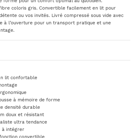
 forme pour un confort optimal au quotidien.
bre coloris gris. Convertible facilement en lit pour
détente ou vos invités. Livré compressé sous vide avec
 à l’ouverture pour un transport pratique et une
ontage.
n lit confortable
 montage
ergonomique
mousse à mémoire de forme
e densité durable
um doux et résistant
liste ultra tendance
e à intégrer
fonction convertible