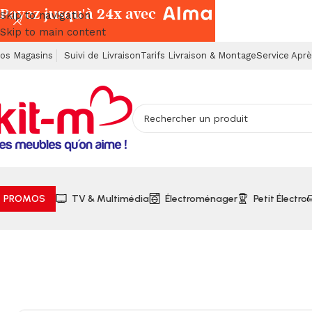
Payez jusqu'à 24x avec
Skip to navigation
Skip to main content
os Magasins
Suivi de Livraison
Tarifs Livraison & Montage
Service Apr
PROMOS
TV & Multimédia
Électroménager
Petit Électro
Accueil
Salons & Fauteuils
Compressés
Salons Compress