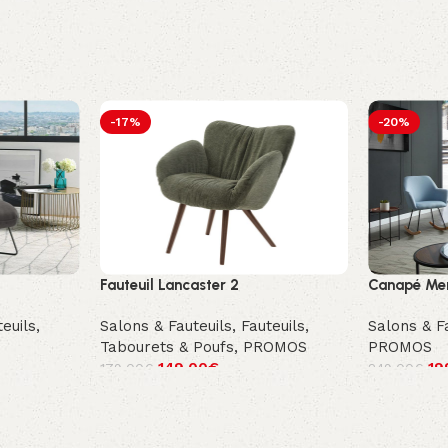
-17%
-20%
Fauteuil Lancaster 2
Canapé Mer
euils,
Salons & Fauteuils
,
Fauteuils,
Salons & F
Tabourets & Poufs
,
PROMOS
PROMOS
149.00
€
19
179.00
€
249.00
€