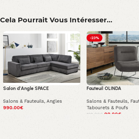
Cela Pourrait Vous Intéresser...
-23%
Salon d’Angle SPACE
Fauteuil OLINDA
Salons & Fauteuils
,
Angles
Salons & Fauteuils
,
Faut
990.00
€
Tabourets & Poufs
99.00
€
129.00
€