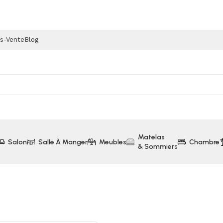
ès-Vente
Blog
Matelas
Salon
Salle À Manger
Meubles
Chambre
& Sommiers
és
Canapé 3 Places Convertible URBAN Compressé Gris