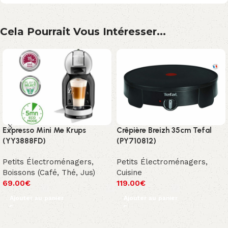
Cela Pourrait Vous Intéresser...
Expresso Mini Me Krups
Crêpière Breizh 35cm Tefal
(YY3888FD)
(PY710812)
Petits Électroménagers
,
Petits Électroménagers
,
Boissons (Café, Thé, Jus)
Cuisine
69.00
€
119.00
€
Ajouter au panier
Ajouter au panier