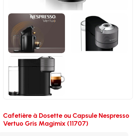
Cafetière à Dosette ou Capsule Nespresso
Vertuo Gris Magimix (11707)