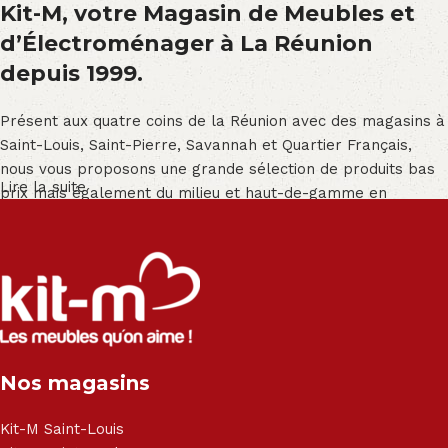
Kit-M, votre Magasin de Meubles et
d’Électroménager à La Réunion
depuis 1999.
Présent aux quatre coins de la Réunion avec des magasins à
Saint-Louis, Saint-Pierre, Savannah et Quartier Français,
nous vous proposons une grande sélection de produits bas
Lire la suite
prix mais également du milieu et haut-de-gamme en
exclusivité :
Salon angle - Salon convertible - Salon relax - Canapé -
Canapé lit - Cuisine sur-mesure - Fauteuil - Armoire - Table
et chaise - Meuble de salle de bain - Literie - Lit - Bureau -
Électroménager - Télévision led - Réfrigérateur -
Congélateur - Cuisson - Cuisinière et hotte - Petits meubles
Nos magasins
- Matelas - Hifi Hitachi, LG, Sharp, Philips, Bosh, Moulinex,
Brandt, TCL, Panasonic, Samsung, Toshiba, Hisense, Grundig,
Haier, Sony, Cecotec, Westpoint, Dyson.
Kit-M Saint-Louis