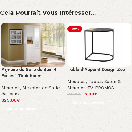
Cela Pourrait Vous Intéresser...
-38%
Armoire de Salle de Bain 4
Table d’Appoint Design Zoé
Portes 1 Tiroir Karen
Meubles
,
Tables Salon &
Meubles
,
Meubles de Salle
Meubles TV
,
PROMOS
de Bains
15.00
€
24.00
€
329.00
€
Choix des options
Ajouter au panier