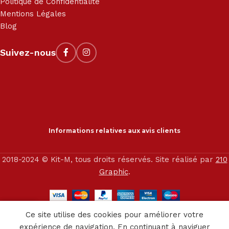
Politique de Confidentialité
Mentions Légales
Blog
Suivez-nous
Informations relatives aux avis clients
2018-2024 © Kit-M, tous droits réservés. Site réalisé par
210
Graphic
.
0
Ce site utilise des cookies pour améliorer votre
outique
Service client
Panier
expérience de navigation. En continuant à naviguer