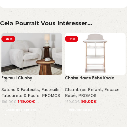
Cela Pourrait Vous Intéresser...
-25%
-41%
Fauteuil Clubby
Chaise Haute Bébé Koala
Salons & Fauteuils
,
Fauteuils,
Chambres Enfant
,
Espace
Tabourets & Poufs
,
PROMOS
Bébé
,
PROMOS
149.00
€
99.00
€
199.00
€
169.00
€
Choix des options
Ajouter au panier