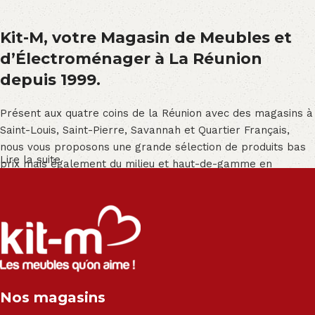
Kit-M, votre Magasin de Meubles et
d’Électroménager à La Réunion
depuis 1999.
Présent aux quatre coins de la Réunion avec des magasins à
Saint-Louis, Saint-Pierre, Savannah et Quartier Français,
nous vous proposons une grande sélection de produits bas
Lire la suite
prix mais également du milieu et haut-de-gamme en
exclusivité :
Salon angle - Salon convertible - Salon relax - Canapé -
Canapé lit - Cuisine sur-mesure - Fauteuil - Armoire - Table
et chaise - Meuble de salle de bain - Literie - Lit - Bureau -
Électroménager - Télévision led - Réfrigérateur -
Congélateur - Cuisson - Cuisinière et hotte - Petits meubles
Nos magasins
- Matelas - Hifi Hitachi, LG, Sharp, Philips, Bosh, Moulinex,
Brandt, TCL, Panasonic, Samsung, Toshiba, Hisense, Grundig,