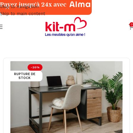
Payez jusqu'à 24x avec
Skip to navigation
Skip to main content
0
Accueil
Meubles
Bureaux
-20%
RUPTURE DE
STOCK