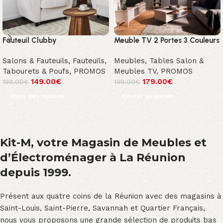
Fauteuil Clubby
Meuble TV 2 Portes 3 Couleurs
Salons & Fauteuils
,
Fauteuils,
Meubles
,
Tables Salon &
Tabourets & Poufs
,
PROMOS
Meubles TV
,
PROMOS
149.00
€
179.00
€
199.00
€
199.00
€
Choix des options
Ajouter au panier
Kit-M, votre Magasin de Meubles et
d’Électroménager à La Réunion
depuis 1999.
Présent aux quatre coins de la Réunion avec des magasins à
Saint-Louis, Saint-Pierre, Savannah et Quartier Français,
nous vous proposons une grande sélection de produits bas