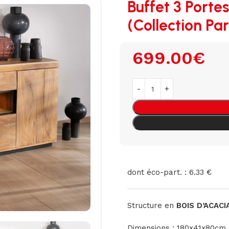
Buffet 3 Portes
(Collection Par
699.00
€
dont éco-part. : 6.33 €
Structure en
BOIS D’ACACI
Dimensions : 180x41x80cm