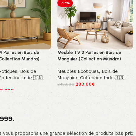
-17%
4 Portes en Bois de
Meuble TV 3 Portes en Bois de
Collection Mundra)
Manguier (Collection Mundra)
xotiques
,
Bois de
Meubles Exotiques
,
Bois de
Collection Inde 🇮🇳
,
Manguier
,
Collection Inde 🇮🇳
289.00
€
349.00
€
9.00
€
1999.
ous vous proposons une grande sélection de produits bas prix