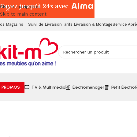
Payez jusqu'à 24x avec
Skip to navigation
Skip to main content
os Magasins
Suivi de Livraison
Tarifs Livraison & Montage
Service Apr
PROMOS
TV & Multimédia
Électroménager
Petit Électro
Accueil
Meubles Exotiques
Bois d'Acacia
Buffet 3 Portes 1 