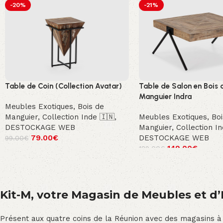
-20%
-21%
Table de Coin (Collection Avatar)
Table de Salon en Bois 
Manguier Indra
Meubles Exotiques
,
Bois de
Manguier
,
Collection Inde 🇮🇳
,
Meubles Exotiques
,
Boi
DESTOCKAGE WEB
Manguier
,
Collection I
79.00
€
DESTOCKAGE WEB
99.00
€
149.00
€
189.00
€
Kit-M, votre Magasin de Meubles et d’E
Présent aux quatre coins de la Réunion avec des magasins à