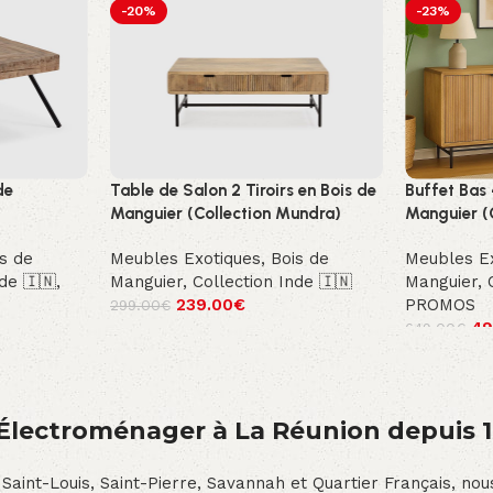
-20%
-23%
de
Table de Salon 2 Tiroirs en Bois de
Buffet Bas 
Manguier (Collection Mundra)
Manguier (
s de
Meubles Exotiques
,
Bois de
Meubles E
nde 🇮🇳
,
Manguier
,
Collection Inde 🇮🇳
Manguier
,
239.00
€
PROMOS
299.00
€
49
649.00
€
́lectroménager à La Réunion depuis 
 Saint-Louis, Saint-Pierre, Savannah et Quartier Français, n