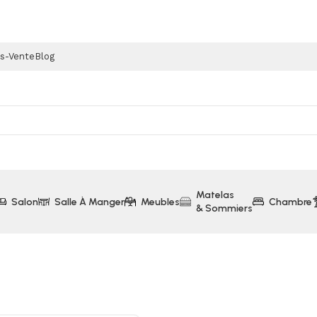
ès-Vente
Blog
Matelas
Salon
Salle À Manger
Meubles
Chambre
& Sommiers
Tiroir avec LED (Collection Paris)