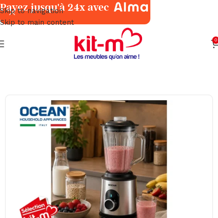
Payez jusqu'à 24x avec
Skip to navigation
Skip to main content
0
Accueil
Petits Électroménagers
Cuisine