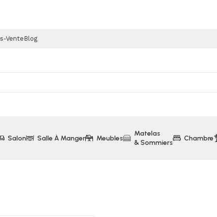
ès-Vente
Blog
Matelas
Salon
Salle À Manger
Meubles
Chambre
& Sommiers
s
Barre de Son+ Caisson de Basse Samsung (HWA430)