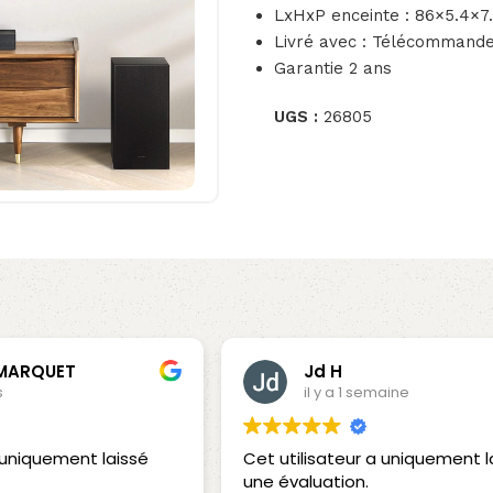
LxHxP enceinte : 86×5.4×
Livré avec : Télécommande,
Garantie 2 ans
UGS :
26805
 MARQUET
Jd H
s
il y a 1 semaine
a uniquement laissé
Cet utilisateur a uniquement l
une évaluation.