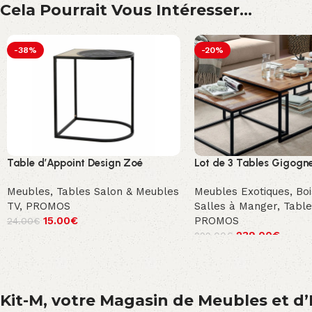
Cela Pourrait Vous Intéresser...
-38%
-20%
Table d’Appoint Design Zoé
Lot de 3 Tables Gigogne
Meubles
,
Tables Salon & Meubles
Meubles Exotiques
,
Boi
TV
,
PROMOS
Salles à Manger
,
Table
15.00
€
PROMOS
24.00
€
239.00
€
299.00
€
Kit-M, votre Magasin de Meubles et d’E