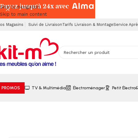
Payez jusqu'à 24x avec
Skip to navigation
Skip to main content
os Magasins
Suivi de Livraison
Tarifs Livraison & Montage
Service Apr
PROMOS
TV & Multimédia
Électroménager
Petit Électro
Accueil
TV & Multimédia
Barres de Son, Enceintes & Radio