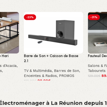
-23%
-31%
 Hari
Barre de Son + Caisson de Basse
Fauteuil D
2.1
s d'Acacia
,
Salons & F
s
,
TV & Multimédia
,
Barres de Son,
Tabourets 
Enceintes & Radios
,
PROMOS
89
129.00
€
99.00
€
129.00
€
́lectroménager à La Réunion depuis 