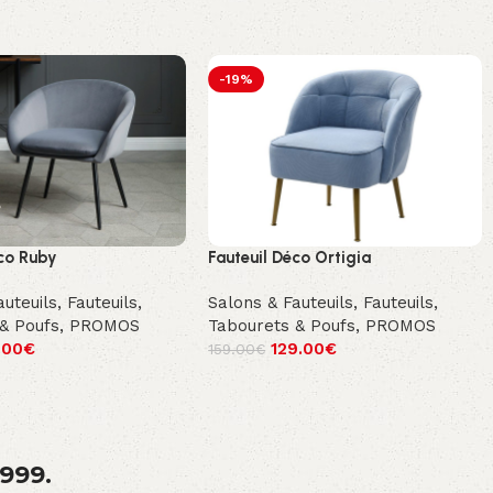
-19%
eco Ruby
Fauteuil Déco Ortigia
auteuils
,
Fauteuils,
Salons & Fauteuils
,
Fauteuils,
& Poufs
,
PROMOS
Tabourets & Poufs
,
PROMOS
.00
€
129.00
€
159.00
€
1999.