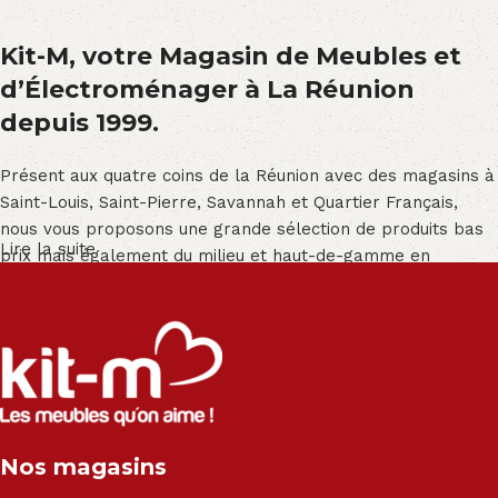
Kit-M, votre Magasin de Meubles et
d’Électroménager à La Réunion
depuis 1999.
Présent aux quatre coins de la Réunion avec des magasins à
Saint-Louis, Saint-Pierre, Savannah et Quartier Français,
nous vous proposons une grande sélection de produits bas
Lire la suite
prix mais également du milieu et haut-de-gamme en
exclusivité :
Salon angle - Salon convertible - Salon relax - Canapé -
Canapé lit - Cuisine sur-mesure - Fauteuil - Armoire - Table
et chaise - Meuble de salle de bain - Literie - Lit - Bureau -
Électroménager - Télévision led - Réfrigérateur -
Congélateur - Cuisson - Cuisinière et hotte - Petits meubles
Nos magasins
- Matelas - Hifi Hitachi, LG, Sharp, Philips, Bosh, Moulinex,
Brandt, TCL, Panasonic, Samsung, Toshiba, Hisense, Grundig,