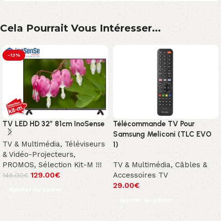
Cela Pourrait Vous Intéresser...
-13%
TV LED HD 32″ 81cm InoSense
Télécommande TV Pour
Samsung Meliconi (TLC EVO
TV & Multimédia
,
Téléviseurs
1)
& Vidéo-Projecteurs
,
PROMOS
,
Sélection Kit-M !!!
TV & Multimédia
,
Câbles &
129.00
€
Accessoires TV
149.00
€
29.00
€
Ajouter au panier
Ajouter au panier