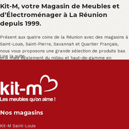
Kit-M, votre Magasin de Meubles et
d’Électroménager à La Réunion
depuis 1999.
Présent aux quatre coins de la Réunion avec des magasins à
Saint-Louis, Saint-Pierre, Savannah et Quartier Français,
nous vous proposons une grande sélection de produits bas
Lire la suite
prix mais également du milieu et haut-de-gamme en
exclusivité :
Salon angle - Salon convertible - Salon relax - Canapé -
Canapé lit - Cuisine sur-mesure - Fauteuil - Armoire - Table
et chaise - Meuble de salle de bain - Literie - Lit - Bureau -
Électroménager - Télévision led - Réfrigérateur -
Congélateur - Cuisson - Cuisinière et hotte - Petits meubles
Nos magasins
- Matelas - Hifi Hitachi, LG, Sharp, Philips, Bosh, Moulinex,
Brandt, TCL, Panasonic, Samsung, Toshiba, Hisense, Grundig,
Haier, Sony, Cecotec, Westpoint, Dyson.
Kit-M Saint-Louis