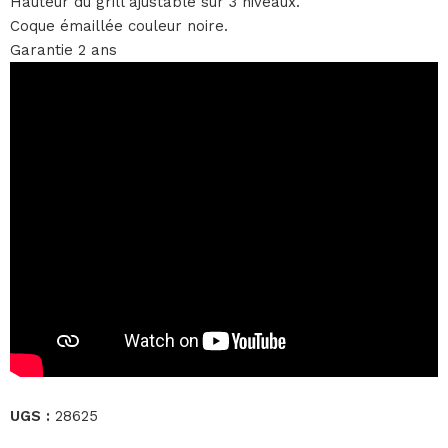
Hauteur du grill ajustable sur 3 niveaux.
Coque émaillée couleur noire.
Garantie 2 ans
UGS :
28625