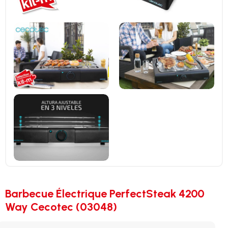
Barbecue Électrique PerfectSteak 4200
Way Cecotec (03048)