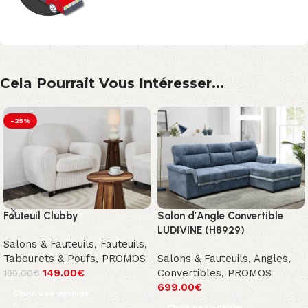
Cela Pourrait Vous Intéresser...
-25%
Fauteuil Clubby
Salon d’Angle Convertible
LUDIVINE (H8929)
Salons & Fauteuils
,
Fauteuils,
Tabourets & Poufs
,
PROMOS
Salons & Fauteuils
,
Angles
,
149.00
€
Convertibles
,
PROMOS
199.00
€
699.00
€
Choix des options
Choix des options