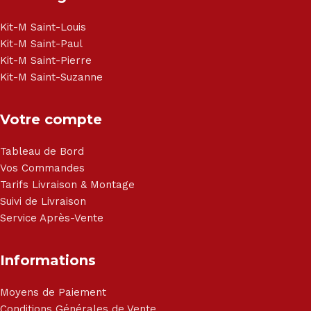
Brandt, TCL, Panasonic, Samsung, Toshiba, Hisense, Grundig,
Haier, Sony, Cecotec, Westpoint, Dyson.
Kit-M Saint-Louis
Kit-M Saint-Paul
Kit-M Saint-Pierre
Kit-M Saint-Suzanne
Votre compte
Tableau de Bord
Vos Commandes
Tarifs Livraison & Montage
Suivi de Livraison
Service Après-Vente
Informations
Moyens de Paiement
Conditions Générales de Vente