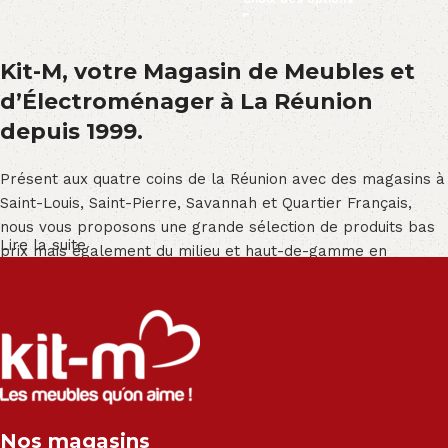
Kit-M, votre Magasin de Meubles et
d’Électroménager à La Réunion
depuis 1999.
Présent aux quatre coins de la Réunion avec des magasins à
Saint-Louis, Saint-Pierre, Savannah et Quartier Français,
nous vous proposons une grande sélection de produits bas
Lire la suite
prix mais également du milieu et haut-de-gamme en
exclusivité :
Salon angle - Salon convertible - Salon relax - Canapé -
Canapé lit - Cuisine sur-mesure - Fauteuil - Armoire - Table
et chaise - Meuble de salle de bain - Literie - Lit - Bureau -
Électroménager - Télévision led - Réfrigérateur -
Congélateur - Cuisson - Cuisinière et hotte - Petits meubles
Nos magasins
- Matelas - Hifi Hitachi, LG, Sharp, Philips, Bosh, Moulinex,