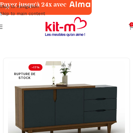
Payez jusqu'à 24x avec
Skip to navigation
Skip to main content
0
Accueil
Salles à Manger
Meubles
-17%
RUPTURE DE
STOCK