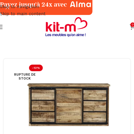
Payez jusqu'à 24x avec
Skip to navigation
Skip to main content
0
Accueil
Meubles Exotiques
Bois de Manguier
-13%
RUPTURE DE
STOCK