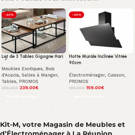
-20%
-20%
Lot de 3 Tables Gigogne Hari
Hotte Murale Inclinée Vitrée
90cm
Meubles Exotiques
,
Bois
d'Acacia
,
Salles à Manger
,
Électroménager
,
Cuisson
,
Tables
,
PROMOS
PROMOS
239.00
€
159.00
€
299.00
€
199.00
€
Ajouter au panier
Ajouter au panier
Kit-M, votre Magasin de Meubles et
d’Électroménager à La Réunion