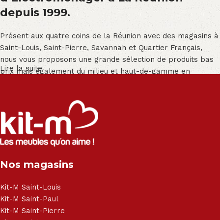
depuis 1999.
Présent aux quatre coins de la Réunion avec des magasins à
Saint-Louis, Saint-Pierre, Savannah et Quartier Français,
nous vous proposons une grande sélection de produits bas
Lire la suite
prix mais également du milieu et haut-de-gamme en
exclusivité :
Salon angle - Salon convertible - Salon relax - Canapé -
Canapé lit - Cuisine sur-mesure - Fauteuil - Armoire - Table
et chaise - Meuble de salle de bain - Literie - Lit - Bureau -
Électroménager - Télévision led - Réfrigérateur -
Congélateur - Cuisson - Cuisinière et hotte - Petits meubles
Nos magasins
- Matelas - Hifi Hitachi, LG, Sharp, Philips, Bosh, Moulinex,
Brandt, TCL, Panasonic, Samsung, Toshiba, Hisense, Grundig,
Haier, Sony, Cecotec, Westpoint, Dyson.
Kit-M Saint-Louis
Kit-M Saint-Paul
Kit-M Saint-Pierre