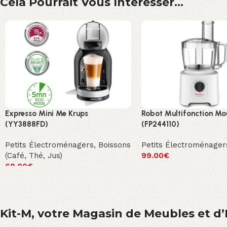
Cela Pourrait Vous Intéresser...
Expresso Mini Me Krups
Robot Multifonction Mo
(YY3888FD)
(FP244110)
Petits Électroménagers
,
Boissons
Petits Électroménager
(Café, Thé, Jus)
99.00
€
69.00
€
Kit-M, votre Magasin de Meubles et d’E