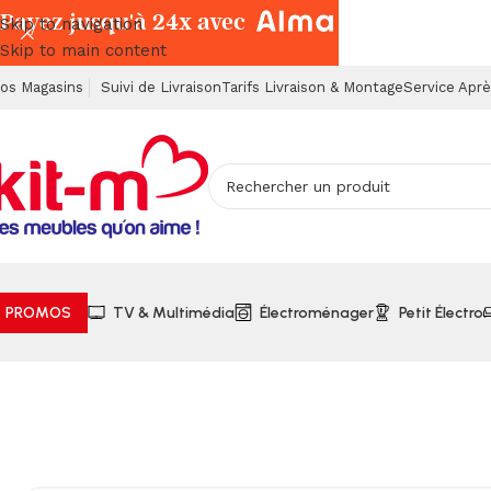
Payez jusqu'à 24x avec
Skip to navigation
Skip to main content
os Magasins
Suivi de Livraison
Tarifs Livraison & Montage
Service Apr
PROMOS
TV & Multimédia
Électroménager
Petit Électro
Accueil
Petits Électroménagers
Nettoyage
Aspirateur sa