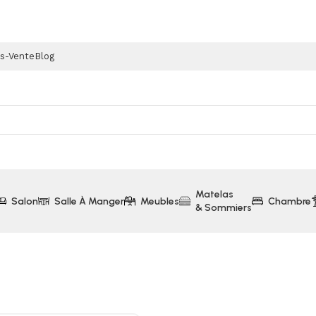
ès-Vente
Blog
Matelas
Salon
Salle À Manger
Meubles
Chambre
& Sommiers
ns Sac Rowenta (YY5067FE-RO4825EA)