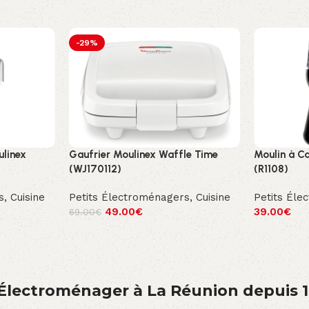
-29%
ulinex
Gaufrier Moulinex Waffle Time
Moulin à Ca
(WJ170112)
(R1108)
s
,
Cuisine
Petits Électroménagers
,
Cuisine
Petits Éle
49.00
€
39.00
€
69.00
€
́lectroménager à La Réunion depuis 