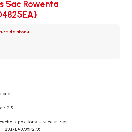
ns Sac Rowenta
O4825EA)
ure de stock
ancée
 : 2.5 L
cacité 2 positions – Suceur 2 en 1
: H29,1xL40,9xP27,6