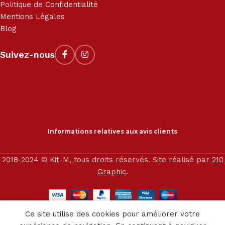
Politique de Confidentialité
Mentions Légales
Blog
Suivez-nous
Informations relatives aux avis clients
2018-2024 © Kit-M, tous droits réservés. Site réalisé par
210
Graphic
.
0
Ce site utilise des cookies pour améliorer votre
outique
Service client
Panier