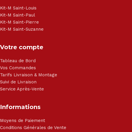
Brandt, TCL, Panasonic, Samsung, Toshiba, Hisense, Grundig,
Haier, Sony, Cecotec, Westpoint, Dyson.
Kit-M Saint-Louis
Kit-M Saint-Paul
Kit-M Saint-Pierre
Kit-M Saint-Suzanne
Votre compte
Tableau de Bord
Vos Commandes
Tarifs Livraison & Montage
Suivi de Livraison
Service Après-Vente
Informations
Moyens de Paiement
Conditions Générales de Vente