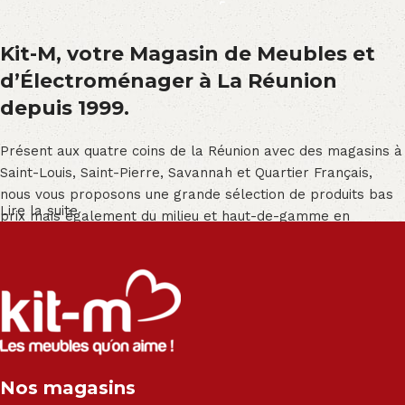
Kit-M, votre Magasin de Meubles et
d’Électroménager à La Réunion
depuis 1999.
Présent aux quatre coins de la Réunion avec des magasins à
Saint-Louis, Saint-Pierre, Savannah et Quartier Français,
nous vous proposons une grande sélection de produits bas
Lire la suite
prix mais également du milieu et haut-de-gamme en
exclusivité :
Salon angle - Salon convertible - Salon relax - Canapé -
Canapé lit - Cuisine sur-mesure - Fauteuil - Armoire - Table
et chaise - Meuble de salle de bain - Literie - Lit - Bureau -
Électroménager - Télévision led - Réfrigérateur -
Congélateur - Cuisson - Cuisinière et hotte - Petits meubles
Nos magasins
- Matelas - Hifi Hitachi, LG, Sharp, Philips, Bosh, Moulinex,