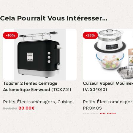
Cela Pourrait Vous Intéresser...
-10%
-23%
Toaster 2 Fentes Centrage
Cuiseur Vapeur Mouline
Automatique Kenwood (TCX751)
(VJ504010)
Petits Électroménagers
,
Cuisine
Petits Électroménager
89.00
€
PROMOS
99.00
€
99.00
€
129.00
€