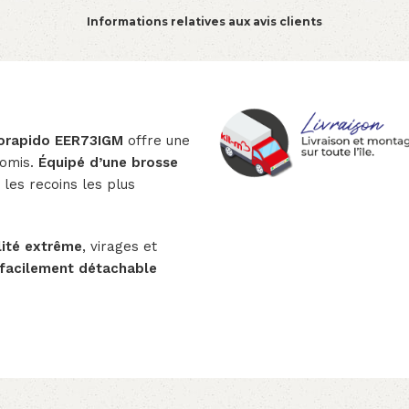
Informations relatives aux avis clients
rgorapido EER73IGM
offre une
romis.
Équipé d’une brosse
s les recoins les plus
lité extrême
, virages et
t facilement détachable