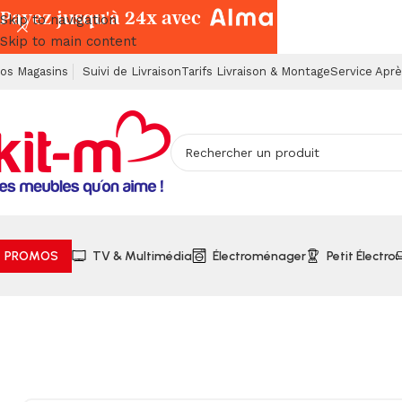
Payez jusqu'à 24x avec
Skip to navigation
Skip to main content
os Magasins
Suivi de Livraison
Tarifs Livraison & Montage
Service Apr
PROMOS
TV & Multimédia
Électroménager
Petit Électro
Accueil
Petits Électroménagers
Nettoyage
Aspirateur Bal