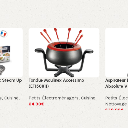
x Steam Up
Fondue Moulinex Accessimo
Aspirateur 
(EF150811)
Absolute V
s
,
Cuisine
,
Petits Électroménagers
,
Cuisine
Petits Éle
64.90
€
Nettoyage
649.00
€