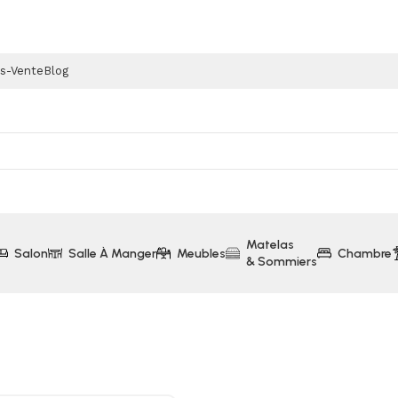
ès-Vente
Blog
Matelas
Salon
Salle À Manger
Meubles
Chambre
& Sommiers
ai Electrolux Ergorapido (EER73IGM)