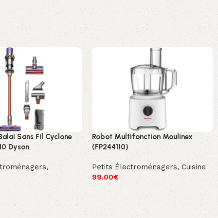
Balai Sans Fil Cyclone
Robot Multifonction Moulinex
10 Dyson
(FP244110)
ctroménagers
,
Petits Électroménagers
,
Cuisine
99.00
€