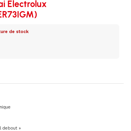
ai Electrolux
EER73IGM)
ure de stock
nique
l debout »