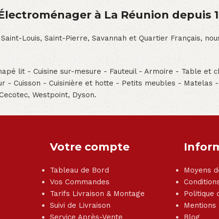
́lectroménager à La Réunion depuis 
 Saint-Louis, Saint-Pierre, Savannah et Quartier Français, n
pé lit - Cuisine sur-mesure - Fauteuil - Armoire - Table et ch
teur - Cuisson - Cuisinière et hotte - Petits meubles - Matelas 
 Cecotec, Westpoint, Dyson.
Votre compte
Infor
Tableau de Bord
Moyens d
Vos Commandes
Condition
Tarifs Livraison & Montage
Politique 
Suivi de Livraison
Mentions
Service Après-Vente
Blog