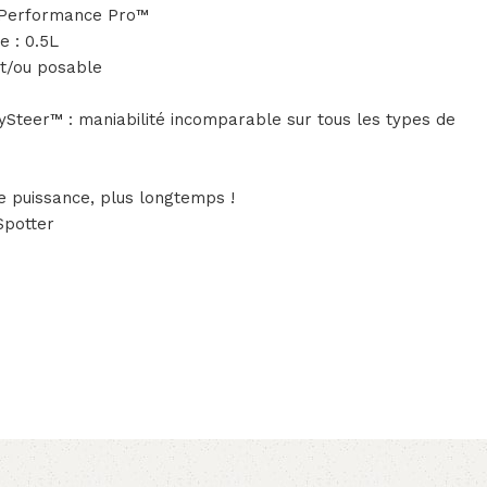
 Performance Pro™
e : 0.5L
t/ou posable
ySteer™ : maniabilité incomparable sur tous les types de
 puissance, plus longtemps !
Spotter