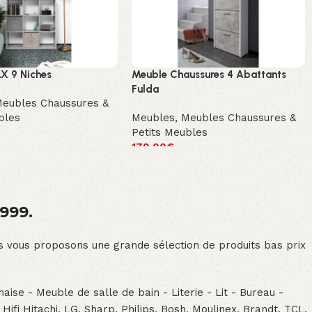
X 9 Niches
Meuble Chaussures 4 Abattants
Fulda
eubles Chaussures &
bles
Meubles
,
Meubles Chaussures &
Petits Meubles
179.00
€
1999.
ous vous proposons une grande sélection de produits bas prix
aise - Meuble de salle de bain - Literie - Lit - Bureau -
- Hifi Hitachi, LG, Sharp, Philips, Bosh, Moulinex, Brandt, TCL,