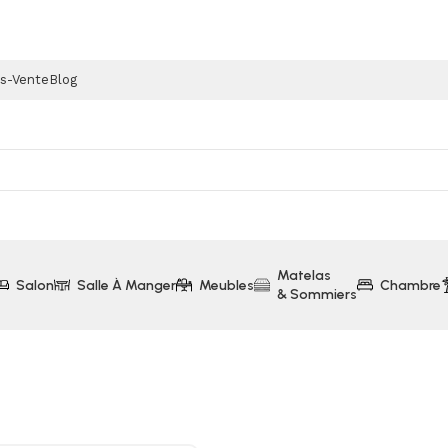
ès-Vente
Blog
Matelas
Salon
Salle À Manger
Meubles
Chambre
& Sommiers
ets
Armoire VISIO 2 Portes Coulissantes Avec Miroir