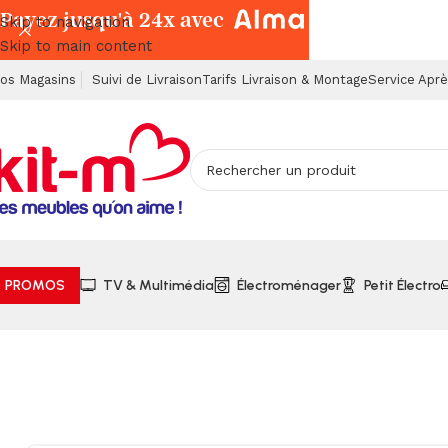
Payez jusqu'à 24x avec
Skip to navigation
Skip to main content
os Magasins
Suivi de Livraison
Tarifs Livraison & Montage
Service Apr
PROMOS
TV & Multimédia
Électroménager
Petit Électro
Accueil
Chambres à Coucher
Armoires, Commodes & Chev