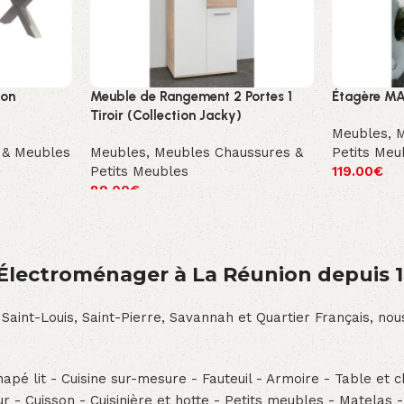
ion
Meuble de Rangement 2 Portes 1
Étagère MA
Tiroir (Collection Jacky)
Meubles
,
M
 & Meubles
Meubles
,
Meubles Chaussures &
Petits Meu
Petits Meubles
119.00
€
89.00
€
́lectroménager à La Réunion depuis 
 Saint-Louis, Saint-Pierre, Savannah et Quartier Français, n
pé lit - Cuisine sur-mesure - Fauteuil - Armoire - Table et ch
teur - Cuisson - Cuisinière et hotte - Petits meubles - Matelas 