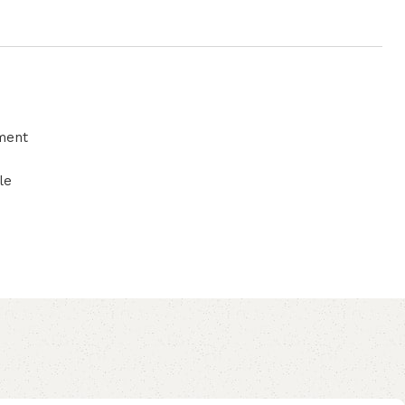
ment
le