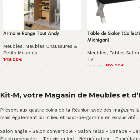
Armoire Range Tout Andy
Table de Salon (Collect
Michigan)
Meubles
,
Meubles Chaussures &
Petits Meubles
Meubles
,
Tables Salon
149.00
€
TV
159.00
€
179.00
€
Kit-M, votre Magasin de Meubles et d’E
Présent aux quatre coins de la Réunion avec des magasins à
mais également du milieu et haut-de-gamme en exclusivité :
Salon angle - Salon convertible - Salon relax - Canapé - Cana
Électroménager - Télévision led - Réfrigérateur - Congéla