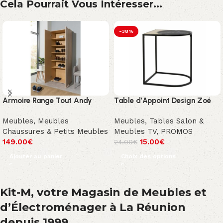
Cela Pourrait Vous Intéresser...
-38%
Armoire Range Tout Andy
Table d’Appoint Design Zoé
Meubles
,
Meubles
Meubles
,
Tables Salon &
Chaussures & Petits Meubles
Meubles TV
,
PROMOS
149.00
€
15.00
€
24.00
€
Ajouter au panier
Choix des options
Kit-M, votre Magasin de Meubles et
d’Électroménager à La Réunion
depuis 1999.