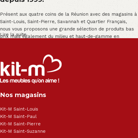
Présent aux quatre coins de la Réunion avec des magasins à
Saint-Louis, Saint-Pierre, Savannah et Quartier Français,
nous vous proposons une grande sélection de produits bas
Lire la suite
prix mais également du milieu et haut-de-gamme en
exclusivité :
Salon angle - Salon convertible - Salon relax - Canapé -
Canapé lit - Cuisine sur-mesure - Fauteuil - Armoire - Table
et chaise - Meuble de salle de bain - Literie - Lit - Bureau -
Électroménager - Télévision led - Réfrigérateur -
Congélateur - Cuisson - Cuisinière et hotte - Petits meubles
Nos magasins
- Matelas - Hifi Hitachi, LG, Sharp, Philips, Bosh, Moulinex,
Brandt, TCL, Panasonic, Samsung, Toshiba, Hisense, Grundig,
Haier, Sony, Cecotec, Westpoint, Dyson.
Kit-M Saint-Louis
Kit-M Saint-Paul
Kit-M Saint-Pierre
Kit-M Saint-Suzanne