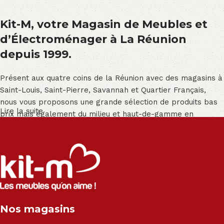
Kit-M, votre Magasin de Meubles et
d’Électroménager à La Réunion
depuis 1999.
Présent aux quatre coins de la Réunion avec des magasins à
Saint-Louis, Saint-Pierre, Savannah et Quartier Français,
nous vous proposons une grande sélection de produits bas
Lire la suite
prix mais également du milieu et haut-de-gamme en
exclusivité :
Salon angle - Salon convertible - Salon relax - Canapé -
Canapé lit - Cuisine sur-mesure - Fauteuil - Armoire - Table
et chaise - Meuble de salle de bain - Literie - Lit - Bureau -
Électroménager - Télévision led - Réfrigérateur -
Congélateur - Cuisson - Cuisinière et hotte - Petits meubles
Nos magasins
- Matelas - Hifi Hitachi, LG, Sharp, Philips, Bosh, Moulinex,
Brandt, TCL, Panasonic, Samsung, Toshiba, Hisense, Grundig,