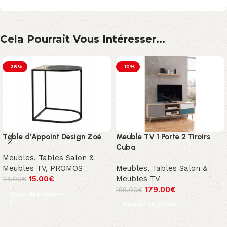
Cela Pourrait Vous Intéresser...
-38%
-10%
Table d’Appoint Design Zoé
Meuble TV 1 Porte 2 Tiroirs
Cuba
Meubles
,
Tables Salon &
Meubles TV
,
PROMOS
Meubles
,
Tables Salon &
15.00
€
Meubles TV
24.00
€
179.00
€
199.00
€
Choix des options
Ajouter au panier