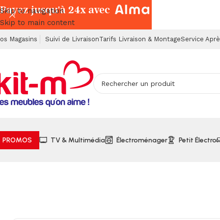
Payez jusqu'à 24x avec
Skip to navigation
Skip to main content
os Magasins
Suivi de Livraison
Tarifs Livraison & Montage
Service Apr
PROMOS
TV & Multimédia
Électroménager
Petit Électro
Accueil
Chambres à Coucher
Armoires, Commodes & Chev