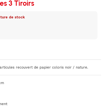
s 3 Tiroirs
ture de stock
rticules recouvert de papier coloris noir / nature.
0cm
ment