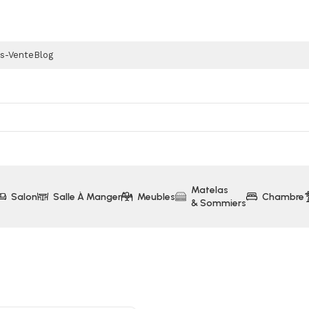
ès-Vente
Blog
Matelas
Salon
Salle À Manger
Meubles
Chambre
& Sommiers
ets
Armoire 6 Portes 3 Tiroirs