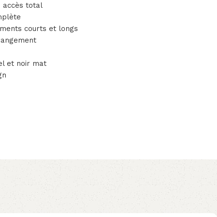
 accès total
mplète
ments courts et longs
rangement
el et noir mat
gn