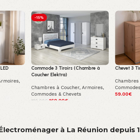
-15%
 LED
Commode 3 Tiroirs (Chambre à
Chevet 3 Ti
Coucher Elektra)
Armoires,
Chambres 
Chambres à Coucher
,
Armoires,
Commodes
Commodes & Chevets
59.00
€
169.00
€
199.00
€
́lectroménager à La Réunion depuis 