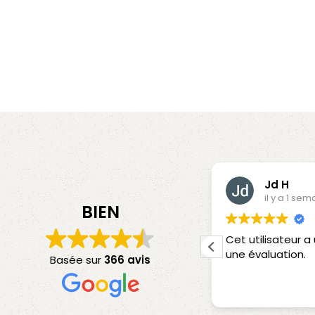
Vincent MARQUET
Jd H
il y a 4 jours
il y a 1 sem
BIEN
 utilisateur a uniquement laissé
Cet utilisateur 
 évaluation.
une évaluation.
Basée sur
366 avis