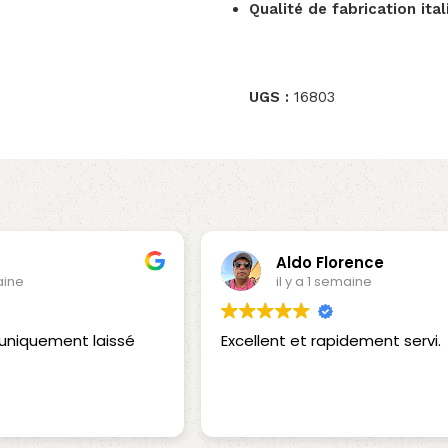
Qualité de fabrication ita
UGS :
16803
Aldo Florence
aine
il y a 1 semaine
a uniquement laissé
Excellent et rapidement servi.