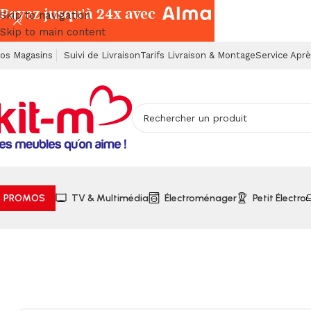
Payez jusqu'à 24x avec
Skip to navigation
Skip to main content
os Magasins
Suivi de Livraison
Tarifs Livraison & Montage
Service Apr
PROMOS
TV & Multimédia
Électroménager
Petit Électro
Accueil
Chambres à Coucher
Armoires, Commodes & Chev