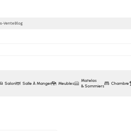
ès-Vente
Blog
Matelas
Salon
Salle À Manger
Meubles
Chambre
& Sommiers
ets
Armoire 4 Portes avec Miroir (Collection Olivia)