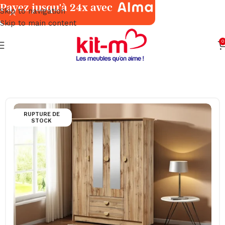
Payez jusqu'à 24x avec
Skip to navigation
Skip to main content
0
cueil
Chambres à Coucher
Armoires, Commodes & Chevets
RUPTURE DE
STOCK