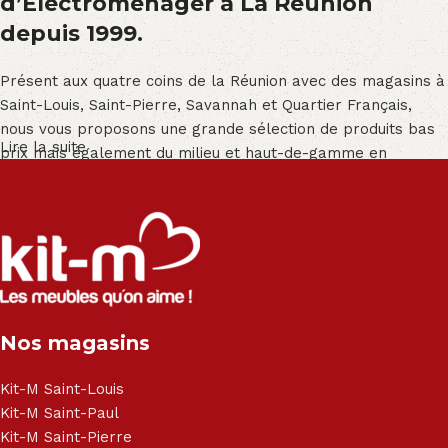
d’Électroménager à La Réunion
depuis 1999.
Présent aux quatre coins de la Réunion avec des magasins à
Saint-Louis, Saint-Pierre, Savannah et Quartier Français,
nous vous proposons une grande sélection de produits bas
Lire la suite
prix mais également du milieu et haut-de-gamme en
exclusivité :
Salon angle - Salon convertible - Salon relax - Canapé -
Canapé lit - Cuisine sur-mesure - Fauteuil - Armoire - Table
et chaise - Meuble de salle de bain - Literie - Lit - Bureau -
Électroménager - Télévision led - Réfrigérateur -
Congélateur - Cuisson - Cuisinière et hotte - Petits meubles
Nos magasins
- Matelas - Hifi Hitachi, LG, Sharp, Philips, Bosh, Moulinex,
Brandt, TCL, Panasonic, Samsung, Toshiba, Hisense, Grundig,
Haier, Sony, Cecotec, Westpoint, Dyson.
Kit-M Saint-Louis
Kit-M Saint-Paul
Kit-M Saint-Pierre