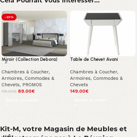
Cela Pourrait Vous Intéresser...
-25%
Miroir (Collection Debora)
Table de Chevet Avani
Chambres à Coucher
,
Chambres à Coucher
,
Armoires, Commodes &
Armoires, Commodes &
Chevets
,
PROMOS
Chevets
89.00
€
149.00
€
119.00
€
Ajouter au panier
Ajouter au panier
Kit-M, votre Magasin de Meubles et