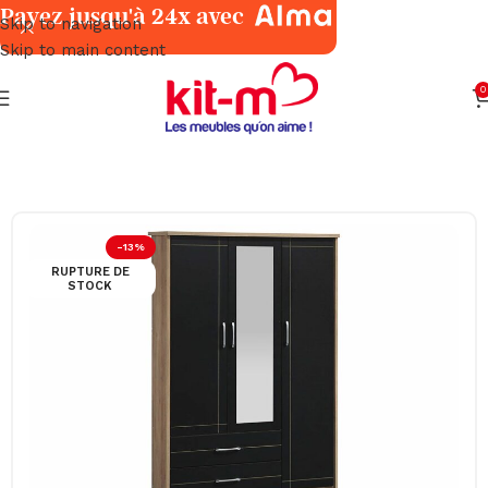
Payez jusqu'à 24x avec
Skip to navigation
Skip to main content
0
cueil
Chambres à Coucher
Armoires, Commodes & Chevets
-13%
RUPTURE DE
STOCK