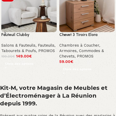
Fauteuil Clubby
Chevet 3 Tiroirs Elora
Salons & Fauteuils
,
Fauteuils,
Chambres à Coucher
,
Tabourets & Poufs
,
PROMOS
Armoires, Commodes &
149.00
€
Chevets
,
PROMOS
199.00
€
59.00
€
Choix des options
Choix des options
Kit-M, votre Magasin de Meubles et
d’Électroménager à La Réunion
depuis 1999.
Présent aux quatre coins de la Réunion avec des magasins à