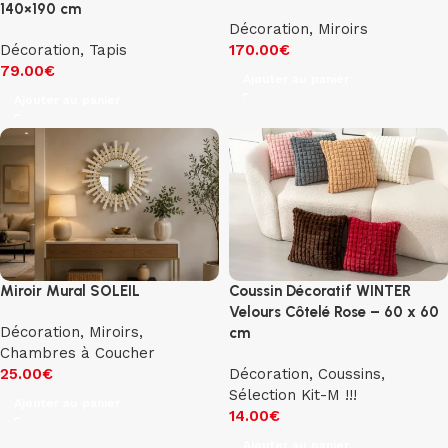
140×190 cm
Décoration
,
Miroirs
Décoration
,
Tapis
170.00
€
79.00
€
Ajouter au panier
Ajouter au panier
Miroir Mural SOLEIL
Coussin Décoratif WINTER
Velours Côtelé Rose – 60 x 60
Décoration
,
Miroirs
,
cm
Chambres à Coucher
25.00
€
Décoration
,
Coussins
,
Sélection Kit-M !!!
Ajouter au panier
14.00
€
Ajouter au panier