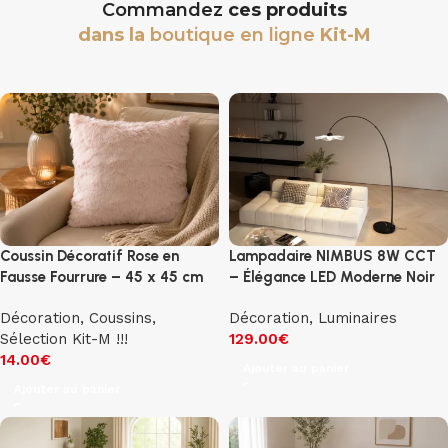
Commandez
ces produits
dans la
boutique en ligne
Kit-M
Coussin Décoratif Rose en
Lampadaire NIMBUS 8W CCT
Fausse Fourrure – 45 x 45 cm
– Élégance LED Moderne Noir
Décoration
,
Coussins
,
Décoration
,
Luminaires
Sélection Kit-M !!!
129.00
€
14.00
€
Ajouter au panier
Ajouter au panier