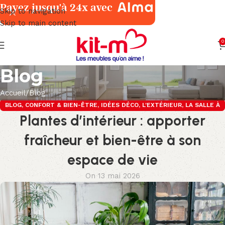
Payez jusqu'à 24x avec
Skip to navigation
Skip to main content
0
Blog
Accueil
Blog
BLOG
,
CONFORT & BIEN-ÊTRE
,
IDÉES DÉCO
,
L'EXTÉRIEUR
,
LA SALLE À
Plantes d’intérieur : apporter
MANGER
fraîcheur et bien-être à son
espace de vie
On 13 mai 2026